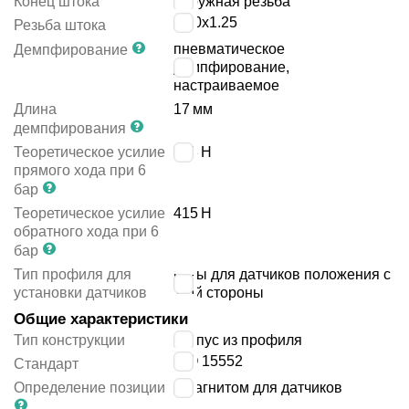
Конец штока
наружная резьба
M10x1.25
Резьба штока
пневматическое
Демпфирование
демпфирование,
настраиваемое
Длина
17
мм
демпфирования
Теоретическое усилие
483
Н
прямого хода при 6
бар
Теоретическое усилие
415
Н
обратного хода при 6
бар
Тип профиля для
пазы для датчиков положения с
установки датчиков
1-ой стороны
Общие характеристики
Тип конструкции
корпус из профиля
ISO 15552
Стандарт
Определение позиции
с магнитом для датчиков