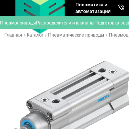
Пневматика и
автоматизация
Пневмоприводы
Распределители и клапаны
Подготовка воз
Главная
/
Каталог
/
Пневматические приводы
/
Пневмоц