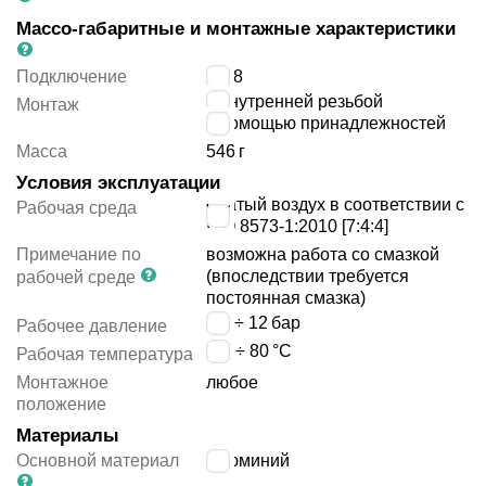
Массо-габаритные и монтажные характеристики
Подключение
G1/8
с внутренней резьбой
Монтаж
с помощью принадлежностей
Масса
546
г
Условия эксплуатации
сжатый воздух в соответствии с
Рабочая среда
ISO 8573-1:2010 [7:4:4]
Примечание по
возможна работа со смазкой
(впоследствии требуется
рабочей среде
постоянная смазка)
0.6 ÷ 12
бар
Рабочее давление
-20 ÷ 80
°C
Рабочая температура
Монтажное
любое
положение
Материалы
Основной материал
алюминий