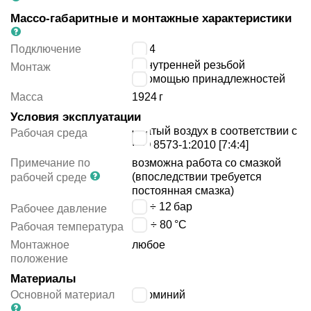
Массо-габаритные и монтажные характеристики
Подключение
G1/4
с внутренней резьбой
Монтаж
с помощью принадлежностей
Масса
1924
г
Условия эксплуатации
сжатый воздух в соответствии с
Рабочая среда
ISO 8573-1:2010 [7:4:4]
Примечание по
возможна работа со смазкой
(впоследствии требуется
рабочей среде
постоянная смазка)
0.6 ÷ 12
бар
Рабочее давление
-20 ÷ 80
°C
Рабочая температура
Монтажное
любое
положение
Материалы
Основной материал
алюминий