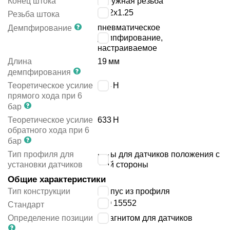
Конец штока
наружная резьба
M12x1.25
Резьба штока
пневматическое
Демпфирование
демпфирование,
настраиваемое
Длина
19
мм
демпфирования
Теоретическое усилие
754
Н
прямого хода при 6
бар
Теоретическое усилие
633
Н
обратного хода при 6
бар
Тип профиля для
пазы для датчиков положения с
установки датчиков
1-ой стороны
Общие характеристики
Тип конструкции
корпус из профиля
ISO 15552
Стандарт
Определение позиции
с магнитом для датчиков