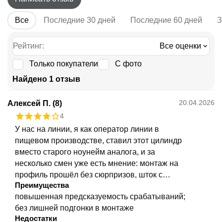
Все
Последние 30 дней
Последние 60 дней
З
Рейтинг:
Все оценки
Только покупатели
С фото
Найдено 1 отзыв
20.04.2026
Алексей П. (8)
4
У нас на линии, я как оператор линии в
пищевом производстве, ставил этот цилиндр
вместо старого ноунейм аналога, и за
несколько смен уже есть мнение: монтаж на
профиль прошёл без сюрпризов, шток с
Преимущества
наружной резьбой совпал по месту,
повышенная предсказуемость срабатываний;
регулировка демпфирования потребовала
без лишней подгонки в монтаже
чуть больше времени чем ожидал, но после
Недостатки
настройки срабатывания стало более