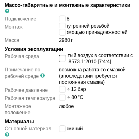
Массо-габаритные и монтажные характеристики
Подключение
G3/8
с внутренней резьбой
Монтаж
с помощью принадлежностей
Масса
2980
г
Условия эксплуатации
сжатый воздух в соответствии с
Рабочая среда
ISO 8573-1:2010 [7:4:4]
Примечание по
возможна работа со смазкой
(впоследствии требуется
рабочей среде
постоянная смазка)
0.4 ÷ 12
бар
Рабочее давление
-20 ÷ 80
°C
Рабочая температура
Монтажное
любое
положение
Материалы
Основной материал
алюминий