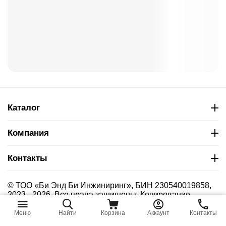
Каталог
Компания
Контакты
© ТОО «Би Энд Би Инжиниринг», БИН 230540019858,
2023 - 2026. Все права защищены. Копирование
материалов сайта без указания страницы-источника
запрещено.
Меню
Найти
Корзина
Аккаунт
Контакты