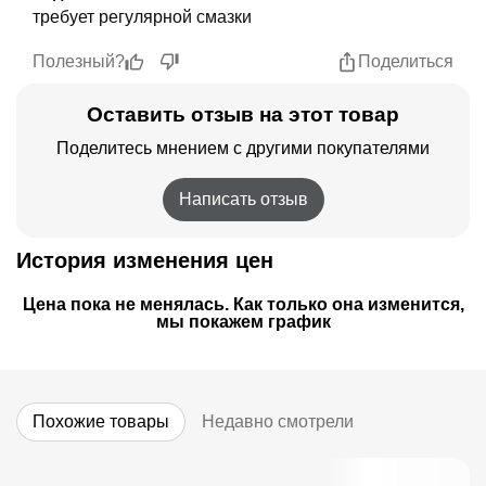
требует регулярной смазки
предсказуемым. По результату:
повторяемость хода и герметичность лучше
Полезный?
Поделиться
чем у старого цилиндра, но нужно помнить о
регулярной смазке, в целом аппарат не
Оставить отзыв на этот товар
подвёл и взял на себя рабочую нагрузку.
Поделитесь мнением с другими покупателями
Написать отзыв
История изменения цен
Цена пока не менялась. Как только она изменится,
мы покажем график
Похожие товары
Недавно смотрели