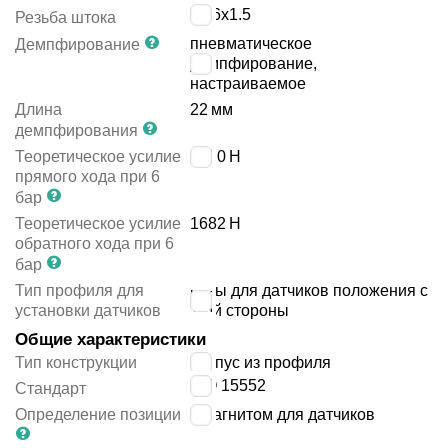
M16x1.5
Резьба штока
пневматическое
Демпфирование
демпфирование,
настраиваемое
Длина
22
мм
демпфирования
Теоретическое усилие
1870
Н
прямого хода при 6
бар
Теоретическое усилие
1682
Н
обратного хода при 6
бар
Тип профиля для
пазы для датчиков положения с
установки датчиков
1-ой стороны
Общие характеристики
Тип конструкции
корпус из профиля
ISO 15552
Стандарт
Определение позиции
с магнитом для датчиков