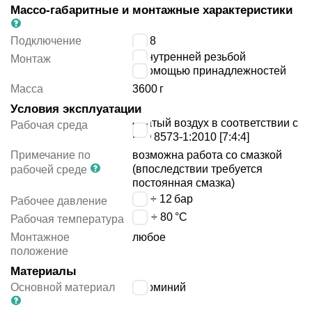
Массо-габаритные и монтажные характеристики
Подключение
G3/8
с внутренней резьбой
Монтаж
с помощью принадлежностей
Масса
3600
г
Условия эксплуатации
сжатый воздух в соответствии с
Рабочая среда
ISO 8573-1:2010 [7:4:4]
Примечание по
возможна работа со смазкой
(впоследствии требуется
рабочей среде
постоянная смазка)
0.4 ÷ 12
бар
Рабочее давление
-20 ÷ 80
°C
Рабочая температура
Монтажное
любое
положение
Материалы
Основной материал
алюминий