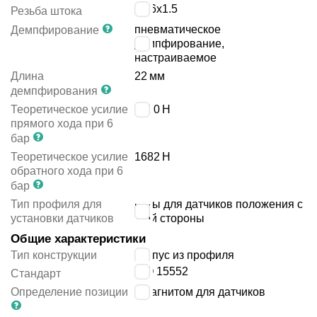
M16x1.5
Резьба штока
пневматическое
Демпфирование
демпфирование,
настраиваемое
Длина
22
мм
демпфирования
Теоретическое усилие
1870
Н
прямого хода при 6
бар
Теоретическое усилие
1682
Н
обратного хода при 6
бар
Тип профиля для
пазы для датчиков положения с
установки датчиков
1-ой стороны
Общие характеристики
Тип конструкции
корпус из профиля
ISO 15552
Стандарт
Определение позиции
с магнитом для датчиков