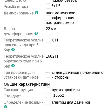
Конец штока
наружная резьба
M16x1.5
Резьба штока
пневматическое
Демпфирование
демпфирование,
настраиваемое
Длина
22
мм
демпфирования
Теоретическое усилие
1870
Н
прямого хода при 6
бар
Теоретическое усилие
1682
Н
обратного хода при 6
бар
Тип профиля для
пазы для датчиков положения с
установки датчиков
1-ой стороны
Общие характеристики
Тип конструкции
корпус из профиля
ISO 15552
Стандарт
Определение позиции
с магнитом для датчиков