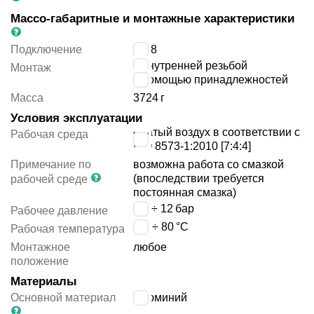
Массо-габаритные и монтажные характеристики
Подключение
G3/8
с внутренней резьбой
Монтаж
с помощью принадлежностей
Масса
3724
г
Условия эксплуатации
сжатый воздух в соответствии с
Рабочая среда
ISO 8573-1:2010 [7:4:4]
Примечание по
возможна работа со смазкой
(впоследствии требуется
рабочей среде
постоянная смазка)
0.4 ÷ 12
бар
Рабочее давление
-20 ÷ 80
°C
Рабочая температура
Монтажное
любое
положение
Материалы
Основной материал
алюминий