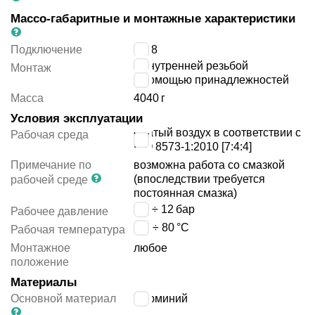
Массо-габаритные и монтажные характеристики
Подключение
G3/8
с внутренней резьбой
Монтаж
с помощью принадлежностей
Масса
4040
г
Условия эксплуатации
сжатый воздух в соответствии с
Рабочая среда
ISO 8573-1:2010 [7:4:4]
Примечание по
возможна работа со смазкой
(впоследствии требуется
рабочей среде
постоянная смазка)
0.4 ÷ 12
бар
Рабочее давление
-20 ÷ 80
°C
Рабочая температура
Монтажное
любое
положение
Материалы
Основной материал
алюминий