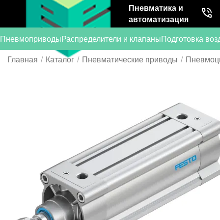
Пневматика и
автоматизация
Пневмоприводы
Распределители и клапаны
Подготовка воз
Главная
/
Каталог
/
Пневматические приводы
/
Пневмоц