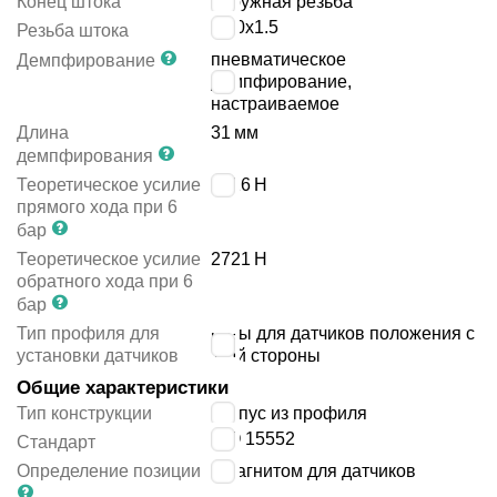
Конец штока
наружная резьба
M20x1.5
Резьба штока
пневматическое
Демпфирование
демпфирование,
настраиваемое
Длина
31
мм
демпфирования
Теоретическое усилие
3016
Н
прямого хода при 6
бар
Теоретическое усилие
2721
Н
обратного хода при 6
бар
Тип профиля для
пазы для датчиков положения с
установки датчиков
1-ой стороны
Общие характеристики
Тип конструкции
корпус из профиля
ISO 15552
Стандарт
Определение позиции
с магнитом для датчиков