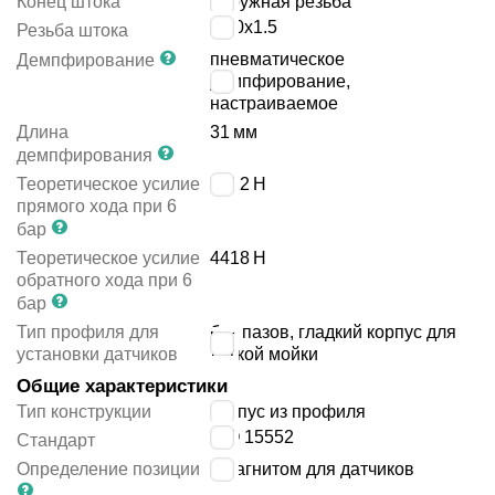
Конец штока
наружная резьба
M20x1.5
Резьба штока
пневматическое
Демпфирование
демпфирование,
настраиваемое
Длина
31
мм
демпфирования
Теоретическое усилие
4712
Н
прямого хода при 6
бар
Теоретическое усилие
4418
Н
обратного хода при 6
бар
Тип профиля для
без пазов, гладкий корпус для
установки датчиков
лёгкой мойки
Общие характеристики
Тип конструкции
корпус из профиля
ISO 15552
Стандарт
Определение позиции
с магнитом для датчиков