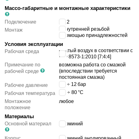
Массо-габаритные и монтажные характеристики
Подключение
G1/2
с внутренней резьбой
Монтаж
с помощью принадлежностей
Условия эксплуатации
сжатый воздух в соответствии с
Рабочая среда
ISO 8573-1:2010 [7:4:4]
Примечание по
возможна работа со смазкой
(впоследствии требуется
рабочей среде
постоянная смазка)
0.6 ÷ 12
бар
Рабочее давление
-20 ÷ 80
°C
Рабочая температура
Монтажное
любое
положение
Материалы
Основной материал
алюминий
Корпус
алюминий анодированный