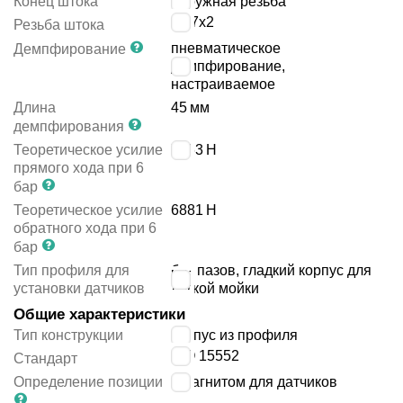
Конец штока
наружная резьба
M27x2
Резьба штока
пневматическое
Демпфирование
демпфирование,
настраиваемое
Длина
45
мм
демпфирования
Теоретическое усилие
7363
Н
прямого хода при 6
бар
Теоретическое усилие
6881
Н
обратного хода при 6
бар
Тип профиля для
без пазов, гладкий корпус для
установки датчиков
лёгкой мойки
Общие характеристики
Тип конструкции
корпус из профиля
ISO 15552
Стандарт
Определение позиции
с магнитом для датчиков