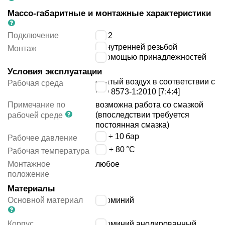
Массо-габаритные и монтажные характеристики
Подключение
G1/2
с внутренней резьбой
Монтаж
с помощью принадлежностей
Условия эксплуатации
сжатый воздух в соответствии с
Рабочая среда
ISO 8573-1:2010 [7:4:4]
Примечание по
возможна работа со смазкой
(впоследствии требуется
рабочей среде
постоянная смазка)
0.6 ÷ 10
бар
Рабочее давление
-20 ÷ 80
°C
Рабочая температура
Монтажное
любое
положение
Материалы
Основной материал
алюминий
Корпус
алюминий анодированный