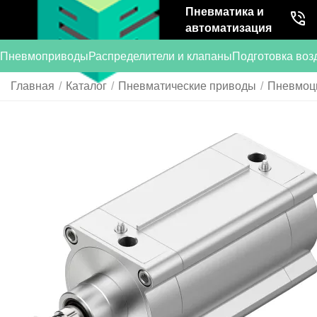
Пневматика и
автоматизация
Пневмоприводы
Распределители и клапаны
Подготовка воз
Главная
/
Каталог
/
Пневматические приводы
/
Пневмоц