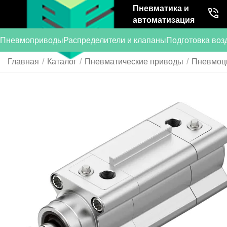
Пневматика и
автоматизация
Пневмоприводы
Распределители и клапаны
Подготовка воз
Главная
/
Каталог
/
Пневматические приводы
/
Пневмоц