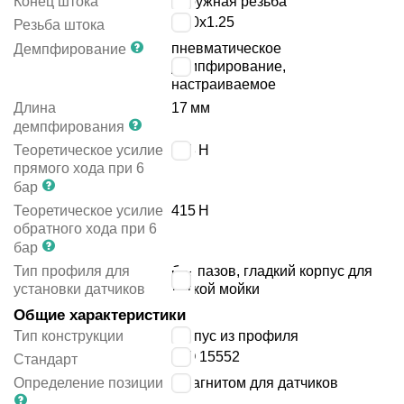
Конец штока
наружная резьба
M10x1.25
Резьба штока
пневматическое
Демпфирование
демпфирование,
настраиваемое
Длина
17
мм
демпфирования
Теоретическое усилие
483
Н
прямого хода при 6
бар
Теоретическое усилие
415
Н
обратного хода при 6
бар
Тип профиля для
без пазов, гладкий корпус для
установки датчиков
лёгкой мойки
Общие характеристики
Тип конструкции
корпус из профиля
ISO 15552
Стандарт
Определение позиции
с магнитом для датчиков