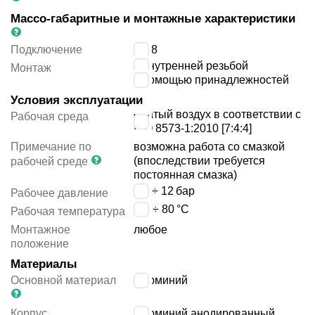
Массо-габаритные и монтажные характеристики
Подключение
G1/8
с внутренней резьбой
Монтаж
с помощью принадлежностей
Условия эксплуатации
сжатый воздух в соответствии с
Рабочая среда
ISO 8573-1:2010 [7:4:4]
Примечание по
возможна работа со смазкой
(впоследствии требуется
рабочей среде
постоянная смазка)
0.6 ÷ 12
бар
Рабочее давление
-20 ÷ 80
°C
Рабочая температура
Монтажное
любое
положение
Материалы
Основной материал
алюминий
Корпус
алюминий анодированный