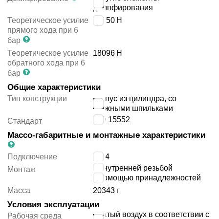
демпфирования
Теоретическое усилие
18850
Н
прямого хода при 6
бар
Теоретическое усилие
18096
Н
обратного хода при 6
бар
Общие характеристики
Тип конструкции
корпус из цилиндра, со
стяжными шпильками
ISO 15552
Стандарт
Массо-габаритные и монтажные характеристики
Подключение
G3/4
с внутренней резьбой
Монтаж
с помощью принадлежностей
Масса
20343
г
Условия эксплуатации
сжатый воздух в соответствии с
Рабочая среда