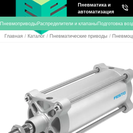
Пневматика и
автоматизация
Пневмоприводы
Распределители и клапаны
Подготовка воз
Главная
/
Каталог
/
Пневматические приводы
/
Пневмоц