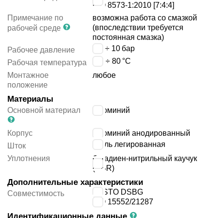
ISO 8573-1:2010 [7:4:4]
Примечание по
возможна работа со смазкой
(впоследствии требуется
рабочей среде
постоянная смазка)
0.6 ÷ 10
бар
Рабочее давление
-20 ÷ 80
°C
Рабочая температура
Монтажное
любое
положение
Материалы
Основной материал
алюминий
Корпус
алюминий анодированный
сталь легированная
Шток
Уплотнения
бутадиен-нитрильный каучук
(NBR)
Дополнительные характеристики
FESTO DSBG
Совместимость
ISO 15552/21287
Идентификационные данные