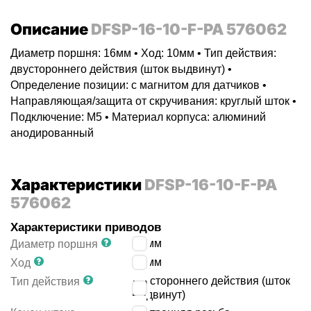
Описание
DFSP-16-10-F-PA 576062
Диаметр поршня: 16мм • Ход: 10мм • Тип действия:
двустороннего действия (шток выдвинут) •
Определение позиции: с магнитом для датчиков •
Направляющая/защита от скручивания: круглый шток •
Подключение: M5 • Материал корпуса: алюминий
анодированный
Характеристики
DFSP-16-10-F-PA
576062
Характеристики приводов
16
мм
Диаметр поршня
10
мм
Ход
двустороннего действия (шток
Тип действия
выдвинут)