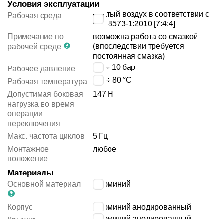
Условия эксплуатации
сжатый воздух в соответствии с
Рабочая среда
ISO 8573-1:2010 [7:4:4]
Примечание по
возможна работа со смазкой
(впоследствии требуется
рабочей среде
постоянная смазка)
2.8 ÷ 10
бар
Рабочее давление
-10 ÷ 80
°C
Рабочая температура
Допустимая боковая
147
Н
нагрузка во время
операции
переключения
Макс. частота циклов
5
Гц
Монтажное
любое
положение
Материалы
Основной материал
алюминий
Корпус
алюминий анодированный
алюминий анодированный