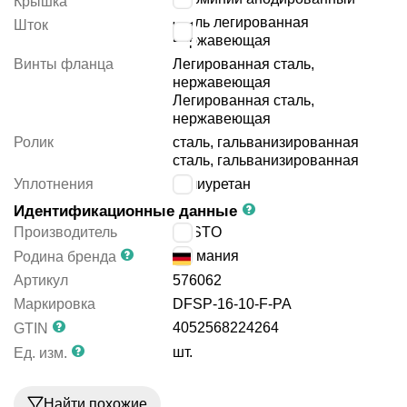
Крышка
сталь легированная
Шток
нержавеющая
Винты фланца
Легированная сталь,
нержавеющая
Легированная сталь,
нержавеющая
Ролик
сталь, гальванизированная
сталь, гальванизированная
Уплотнения
полиуретан
Идентификационные данные
Производитель
FESTO
Германия
Родина бренда
Артикул
576062
Маркировка
DFSP-16-10-F-PA
4052568224264
GTIN
шт.
Ед. изм.
Найти похожие