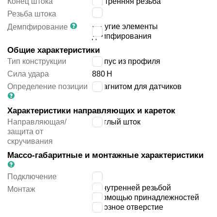
Конец штока
внутренняя резьба
M3
Резьба штока
упругие элементы
Демпфирование
демпфирования
Общие характеристики
Тип конструкции
корпус из профиля
Сила удара
880
Н
Определение позиции
с магнитом для датчиков
Характеристики направляющих и кареток
Направляющая/
круглый шток
защита от
скручивания
Массо-габаритные и монтажные характеристики
Подключение
M5
с внутренней резьбой
Монтаж
с помощью принадлежностей
сквозное отверстие