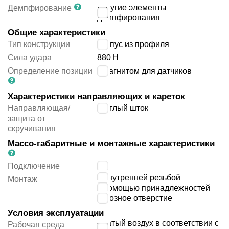
упругие элементы
Демпфирование
демпфирования
Общие характеристики
Тип конструкции
корпус из профиля
Сила удара
880
Н
Определение позиции
с магнитом для датчиков
Характеристики направляющих и кареток
Направляющая/
круглый шток
защита от
скручивания
Массо-габаритные и монтажные характеристики
Подключение
M5
с внутренней резьбой
Монтаж
с помощью принадлежностей
сквозное отверстие
Условия эксплуатации
сжатый воздух в соответствии с
Рабочая среда