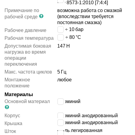
ISO 8573-1:2010 [7:4:4]
Примечание по
возможна работа со смазкой
(впоследствии требуется
рабочей среде
постоянная смазка)
2.8 ÷ 10
бар
Рабочее давление
-10 ÷ 80
°C
Рабочая температура
Допустимая боковая
147
Н
нагрузка во время
операции
переключения
Макс. частота циклов
5
Гц
Монтажное
любое
положение
Материалы
Основной материал
алюминий
Корпус
алюминий анодированный
алюминий анодированный
Крышка
сталь легированная
Шток