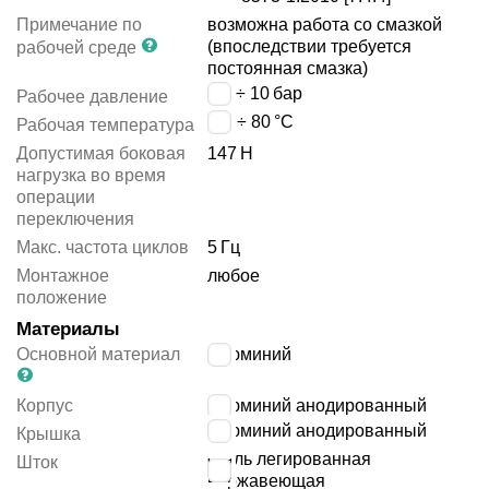
Примечание по
возможна работа со смазкой
(впоследствии требуется
рабочей среде
постоянная смазка)
2.8 ÷ 10
бар
Рабочее давление
-10 ÷ 80
°C
Рабочая температура
Допустимая боковая
147
Н
нагрузка во время
операции
переключения
Макс. частота циклов
5
Гц
Монтажное
любое
положение
Материалы
Основной материал
алюминий
Корпус
алюминий анодированный
алюминий анодированный
Крышка
сталь легированная
Шток
нержавеющая