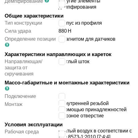
упругие элементы
Демпфирование
демпфирования
Общие характеристики
Тип конструкции
корпус из профиля
Сила удара
880
Н
Определение позиции
с магнитом для датчиков
Характеристики направляющих и кареток
Направляющая/
круглый шток
защита от
скручивания
Массо-габаритные и монтажные характеристики
Подключение
M5
с внутренней резьбой
Монтаж
с помощью принадлежностей
сквозное отверстие
Условия эксплуатации
сжатый воздух в соответствии с
Рабочая среда
ISO 8573-1:2010 [7:4:4]