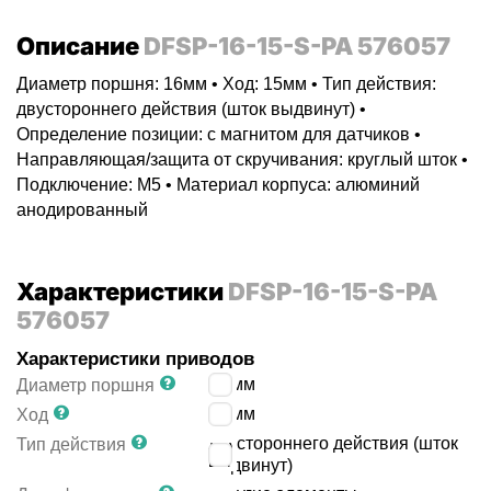
Описание
DFSP-16-15-S-PA 576057
Диаметр поршня: 16мм • Ход: 15мм • Тип действия:
двустороннего действия (шток выдвинут) •
Определение позиции: с магнитом для датчиков •
Направляющая/защита от скручивания: круглый шток •
Подключение: M5 • Материал корпуса: алюминий
анодированный
Характеристики
DFSP-16-15-S-PA
576057
Характеристики приводов
16
мм
Диаметр поршня
15
мм
Ход
двустороннего действия (шток
Тип действия
выдвинут)