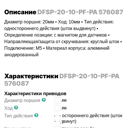
Описание
DFSP-20-10-PF-PA 576087
Диаметр поршня: 20мм • Ход: 10мм • Тип действия:
одностороннего действия (шток выдвинут) •
Определение позиции: с магнитом для датчиков •
Направляющая/защита от скручивания: круглый шток •
Подключение: M5 • Материал корпуса: алюминий
анодированный
Характеристики
DFSP-20-10-PF-PA
576087
Характеристики приводов
20
мм
Диаметр поршня
10
мм
Ход
одностороннего действия (шток
Тип действия
выдвинут)