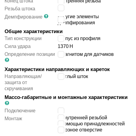
Конец штока
внутренняя резьба
M3
Резьба штока
упругие элементы
Демпфирование
демпфирования
Общие характеристики
Тип конструкции
корпус из профиля
Сила удара
1370
Н
Определение позиции
с магнитом для датчиков
Характеристики направляющих и кареток
Направляющая/
круглый шток
защита от
скручивания
Массо-габаритные и монтажные характеристики
Подключение
M5
с внутренней резьбой
Монтаж
с помощью принадлежностей
сквозное отверстие