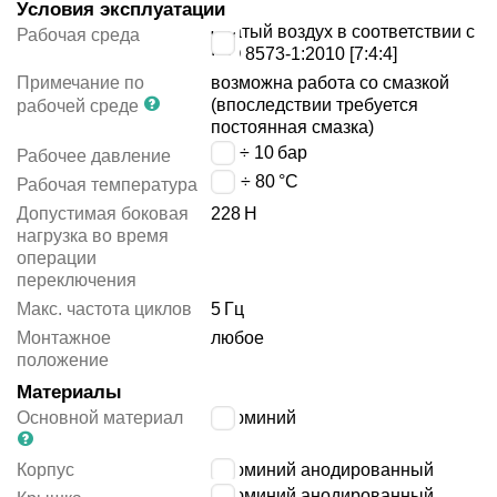
Условия эксплуатации
сжатый воздух в соответствии с
Рабочая среда
ISO 8573-1:2010 [7:4:4]
Примечание по
возможна работа со смазкой
(впоследствии требуется
рабочей среде
постоянная смазка)
1.6 ÷ 10
бар
Рабочее давление
-10 ÷ 80
°C
Рабочая температура
Допустимая боковая
228
Н
нагрузка во время
операции
переключения
Макс. частота циклов
5
Гц
Монтажное
любое
положение
Материалы
Основной материал
алюминий
Корпус
алюминий анодированный
алюминий анодированный