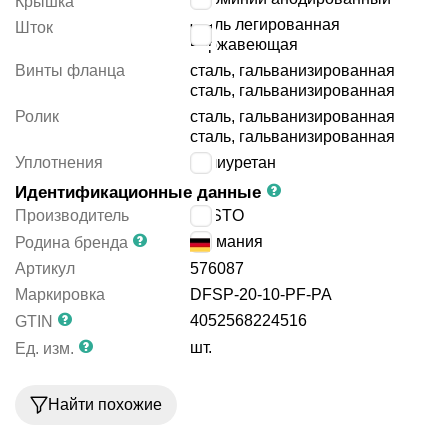
Крышка
сталь легированная
Шток
нержавеющая
Винты фланца
сталь, гальванизированная
сталь, гальванизированная
Ролик
сталь, гальванизированная
сталь, гальванизированная
Уплотнения
полиуретан
Идентификационные данные
Производитель
FESTO
Германия
Родина бренда
Артикул
576087
Маркировка
DFSP-20-10-PF-PA
4052568224516
GTIN
шт.
Ед. изм.
Найти похожие