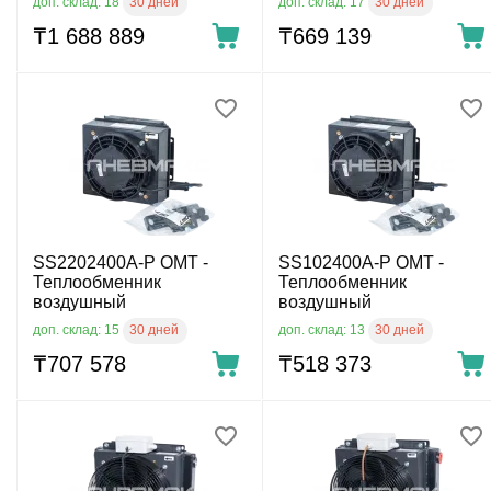
30 дней
30 дней
доп. склад: 18
доп. склад: 17
₸
1 688 889
₸
669 139
SS2202400A-P OMT -
SS102400A-P OMT -
Теплообменник
Теплообменник
воздушный
воздушный
30 дней
30 дней
доп. склад: 15
доп. склад: 13
₸
707 578
₸
518 373