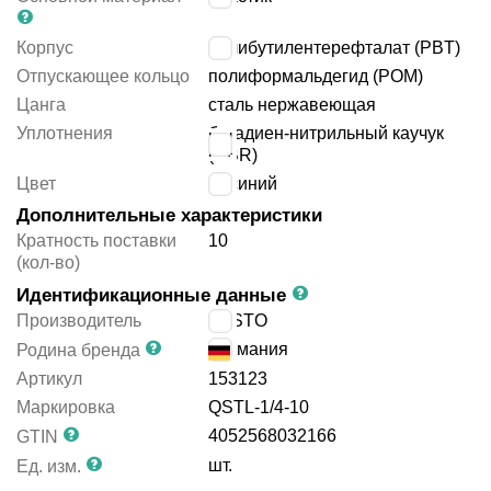
Корпус
полибутилентерефталат (PBT)
Отпускающее кольцо
полиформальдегид (POM)
Цанга
сталь нержавеющая
Уплотнения
бутадиен-нитрильный каучук
(NBR)
Цвет
синий
Дополнительные характеристики
Кратность поставки
10
(кол-во)
Идентификационные данные
Производитель
FESTO
Германия
Родина бренда
Артикул
153123
Маркировка
QSTL-1/4-10
4052568032166
GTIN
шт.
Ед. изм.