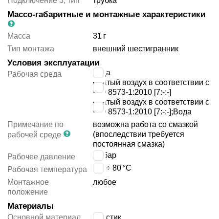
Подключение 3, тип
трубка
Массо-габаритные и монтажные характеристики
Масса
31
г
Тип монтажа
внешний шестигранник
Условия эксплуатации
вода
Рабочая среда
сжатый воздух в соответствии с
ISO 8573-1:2010 [7:-:-]
сжатый воздух в соответствии с
ISO 8573-1:2010 [7:-:-];Вода
Примечание по
возможна работа со смазкой
(впоследствии требуется
рабочей среде
постоянная смазка)
14
бар
Рабочее давление
-10 ÷ 80
°C
Рабочая температура
Монтажное
любое
положение
Материалы
Основной материал
пластик