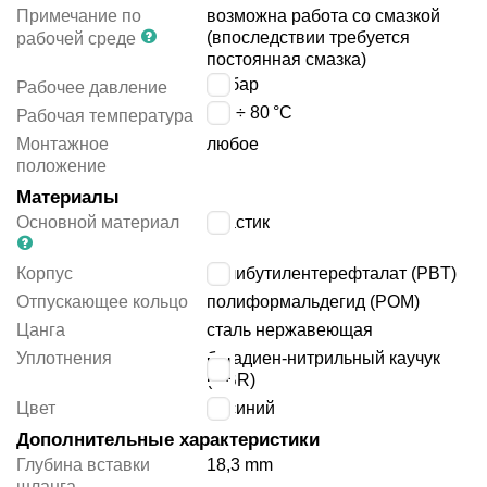
Примечание по
возможна работа со смазкой
(впоследствии требуется
рабочей среде
постоянная смазка)
14
бар
Рабочее давление
-10 ÷ 80
°C
Рабочая температура
Монтажное
любое
положение
Материалы
Основной материал
пластик
Корпус
полибутилентерефталат (PBT)
Отпускающее кольцо
полиформальдегид (POM)
Цанга
сталь нержавеющая
Уплотнения
бутадиен-нитрильный каучук
(NBR)
Цвет
синий
Дополнительные характеристики
Глубина вставки
18,3 mm
шланга