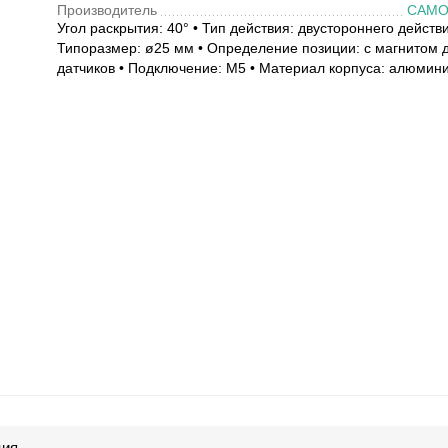
Производитель
CAMO
Угол раскрытия: 40° • Тип действия: двустороннего действи
Типоразмер: ø25 мм • Определение позиции: с магнитом 
датчиков • Подключение: M5 • Материал корпуса: алюмин
ция