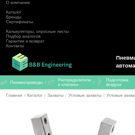
О компании
Каталог
Бренды
Сертификаты
Калькуляторы, опросные листы
Подбор аналогов
Гарантии и возврат
Контакты
Пневма
автома
Распределители
Подготовка
Пневмоприводы
и клапаны
воздуха
Главная
/
Каталог
/
Захваты
/
Угловые захваты
/
Угловые захв