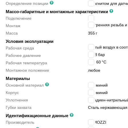
Определение позиции
с магнитом для датч
Массо-габаритные и монтажные характеристики
Подключение
M5
внутренняя резьба и
Монтаж
Масса
355
г
Условия эксплуатации
сжатый воздух в соот
Рабочая среда
2 ÷ 8
бар
Рабочее давление
-5 ÷ 60
°C
Рабочая температура
Монтажное положение
любое
Материалы
Основной материал
алюминий
Корпус
алюминий
Уплотнения
бутадиен-нитрильный
Губки захвата
Сталь нержавеющая
Идентификационные данные
Производитель
CAMOZZI