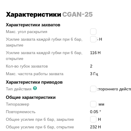
Характеристики
CGAN-25
Характеристики захватов
Макс. угол раскрытия
40
°
Усилие захвата каждой губки при 6 бар,
92.5
Н
закрытие
Усилие захвата каждой губки при 6 бар,
116
Н
открытие
Кол-во губок захватов
2
Макс. частота работы захвата
3
Гц
Характеристики приводов
Тип действия
двустороннего дейст
Общие характеристики
Типоразмер
ø25 мм
Повторяемость
0.05 °
Общее усилие при 6 бар, закрытие
185
Н
Общее усилие при 6 бар, открытие
232
Н