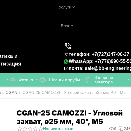
Услуги
Блог
телефон: +7(727)347-00-37
тика и
WhatsApp: +7(776)990-55-5
тизация
почта: sale@bb-engineerin
Запорная
Фитинги
Шланги и трубы
арматура
аты CGAN
/
CGAN-25 CAMOZZI - Угловой захват, ø25 мм, 40°, M5
CGAN-25 CAMOZZI - Угловой
захват, ø25 мм, 40°, M5
Написать отзыв
246
КОД: