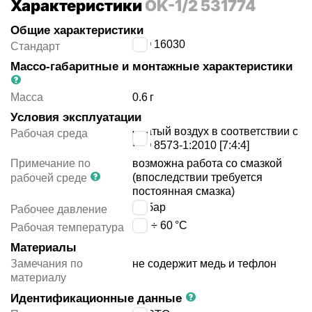
Характеристики
OK-1/2 531774
Общие характеристики
ISO 16030
Стандарт
Массо-габаритные и монтажные характеристики
Масса
0.6
г
Условия эксплуатации
сжатый воздух в соответствии с
Рабочая среда
ISO 8573-1:2010 [7:4:4]
Примечание по
возможна работа со смазкой
(впоследствии требуется
рабочей среде
постоянная смазка)
10
бар
Рабочее давление
-10 ÷ 60
°C
Рабочая температура
Материалы
Замечания по
не содержит медь и тефлон
материалу
Идентификационные данные