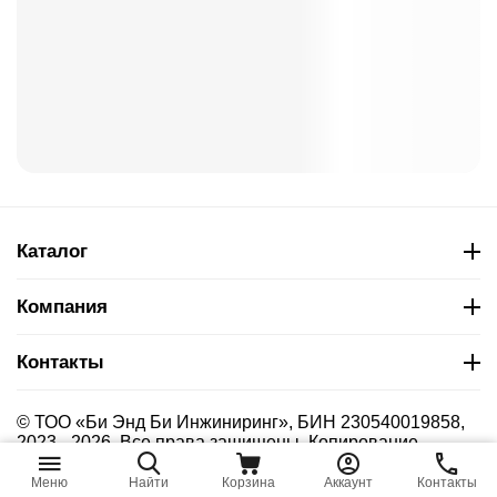
Каталог
Компания
Контакты
© ТОО «Би Энд Би Инжиниринг», БИН 230540019858,
2023 - 2026. Все права защищены. Копирование
материалов сайта без указания страницы-источника
запрещено.
Меню
Найти
Корзина
Аккаунт
Контакты