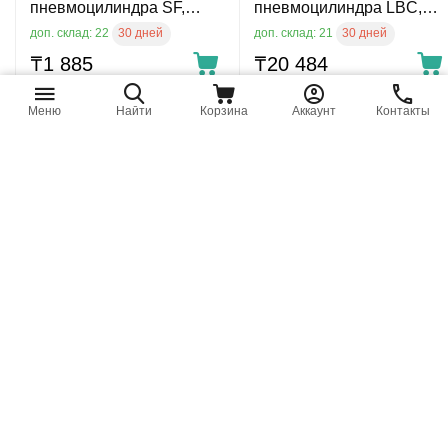
пневмоцилиндра SF,
пневмоцилиндра LBC,
диам. 25 мм
диам. 200 мм
30 дней
30 дней
доп. склад: 22
доп. склад: 21
₸
1 885
₸
20 484
Меню
Найти
Корзина
Аккаунт
Контакты
BADN-50 р/к -
BADN-125 р/к -
Ремкомплект
Ремкомплект
пневмоцилиндра ADNB,
пневмоцилиндра ADNB,
диам. 50 мм
диам. 125 мм
30 дней
30 дней
доп. склад: 20
доп. склад: 20
₸
7 103
₸
22 722