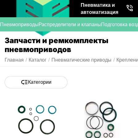
Пневматика и
автоматизация
Пневмоприводы
Распределители и клапаны
Подготовка воз
Запчасти и ремкомплекты
пневмоприводов
Главная
/
Каталог
/
Пневматические приводы
/
Креплени
Категории