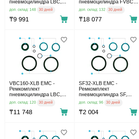
пневмоцилиндра LBC,
пневмоцилиндра FVBC,
диам. 125 мм
диам. 100 мм
30 дней
30 дней
доп. склад: 148
доп. склад: 132
₸
9 991
₸
18 077
VBC160-XLB EMC -
SF32-XLB EMC -
Ремкомплект
Ремкомплект
пневмоцилиндра LBC,
пневмоцилиндра SF,
диам. 160 мм
диам. 32 мм
30 дней
30 дней
доп. склад: 120
доп. склад: 96
₸
11 748
₸
2 004