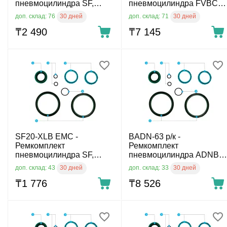
пневмоцилиндра SF,
пневмоцилиндра FVBC,
диам. 63 мм
диам. 32 мм
30 дней
30 дней
доп. склад: 76
доп. склад: 71
₸
2 490
₸
7 145
SF20-XLB EMC -
BADN-63 р/к -
Ремкомплект
Ремкомплект
пневмоцилиндра SF,
пневмоцилиндра ADNB,
диам. 20 мм
диам. 63 мм
30 дней
30 дней
доп. склад: 43
доп. склад: 33
₸
1 776
₸
8 526