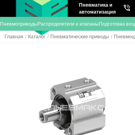
Пневматика и
автоматизация
Пневмоприводы
Распределители и клапаны
Подготовка воз
Главная
/
Каталог
/
Пневматические приводы
/
Пневмоц