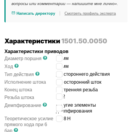
вопросы или комментарии — напишите мне лично».
|
Написать директору
Смотреть профиль эксперта
Характеристики
1501.50.0050
Характеристики приводов
50
мм
Диаметр поршня
50
мм
Ход
двустороннего действия
Тип действия
Исполнение штока
односторонний шток
Конец штока
внутренняя резьба
M12
Резьба штока
упругие элементы
Демпфирование
демпфирования
Теоретическое усилие
1178
Н
прямого хода при 6
бар