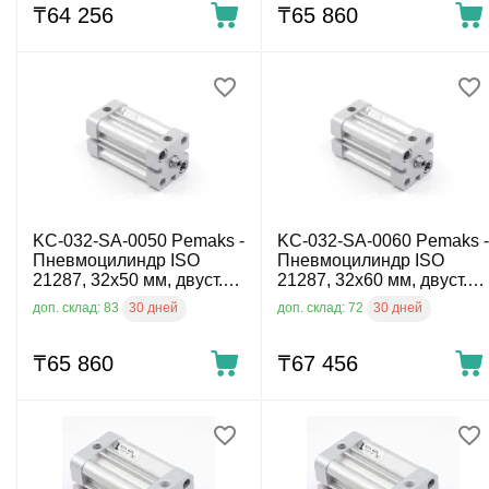
₸
64 256
₸
65 860
KC-032-SA-0050 Pemaks -
KC-032-SA-0060 Pemaks -
Пневмоцилиндр ISO
Пневмоцилиндр ISO
21287, 32x50 мм, двуст.
21287, 32x60 мм, двуст.
действ., внутр. резьба
действ., внутр. резьба
30 дней
30 дней
доп. склад: 83
доп. склад: 72
₸
65 860
₸
67 456