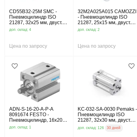
CD55B32-25M SMC -
32M2A025A015 CAMOZZI
Пневмоцилиндр ISO
- Пневмоцилиндр ISO
21287, 32x25 мм, двуст.
21287, 25x15 мм, двуст.
действ., нар. резьба
действ., нар. резьба
доп. склад: 4
доп. склад: 2
Цена по запросу
Цена по запросу
ADN-S-16-20-A-P-A
KC-032-SA-0030 Pemaks -
8091674 FESTO -
Пневмоцилиндр ISO
Пневмоцилиндр, 16x20
21287, 32x30 мм, двуст.
мм, двуст. действ., нар.
действ., внутр. резьба
доп. склад: 1
30 дней
доп. склад: 126
резьба