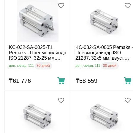
KC-032-SA-0025-T1
KC-032-SA-0005 Pemaks -
Pemaks - Пневмоцилиндр
Пневмоцилиндр ISO
ISO 21287, 32x25 мм,
21287, 32x5 мм, двуст.
двуст. действ., нар.
действ., внутр. резьба
30 дней
30 дней
доп. склад: 111
доп. склад: 111
резьба
₸
61 776
₸
58 559