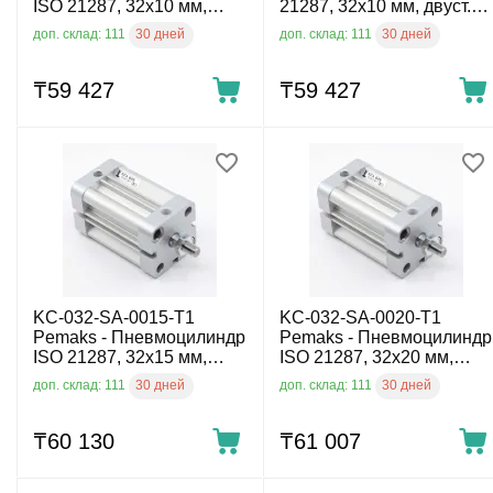
ISO 21287, 32x10 мм,
21287, 32x10 мм, двуст.
двуст. действ., нар.
действ., внутр. резьба
30 дней
30 дней
доп. склад: 111
доп. склад: 111
резьба
₸
59 427
₸
59 427
KC-032-SA-0015-T1
KC-032-SA-0020-T1
Pemaks - Пневмоцилиндр
Pemaks - Пневмоцилиндр
ISO 21287, 32x15 мм,
ISO 21287, 32x20 мм,
двуст. действ., нар.
двуст. действ., нар.
30 дней
30 дней
доп. склад: 111
доп. склад: 111
резьба
резьба
₸
60 130
₸
61 007