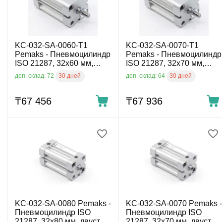
KC-032-SA-0060-T1
KC-032-SA-0070-T1
Pemaks - Пневмоцилиндр
Pemaks - Пневмоцилиндр
ISO 21287, 32x60 мм,
ISO 21287, 32x70 мм,
двуст. действ., нар.
двуст. действ., нар.
30 дней
30 дней
доп. склад: 72
доп. склад: 64
резьба
резьба
₸
67 456
₸
67 936
KC-032-SA-0080 Pemaks -
KC-032-SA-0070 Pemaks -
Пневмоцилиндр ISO
Пневмоцилиндр ISO
21287, 32x80 мм, двуст.
21287, 32x70 мм, двуст.