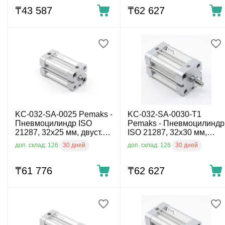
₸
43 587
₸
62 627
KC-032-SA-0025 Pemaks -
KC-032-SA-0030-T1
Пневмоцилиндр ISO
Pemaks - Пневмоцилиндр
21287, 32x25 мм, двуст.
ISO 21287, 32x30 мм,
действ., внутр. резьба
двуст. действ., нар.
30 дней
30 дней
доп. склад: 126
доп. склад: 126
резьба
₸
61 776
₸
62 627