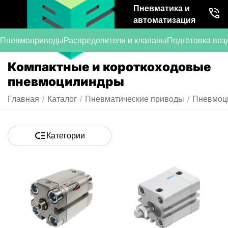
Пневматика и
автоматизация
Пневмоприводы
Распределители и клапаны
Подготовка воз
Компактные и короткоходовые
пневмоцилиндры
Главная
/
Каталог
/
Пневматические приводы
/
Пневмоц
Категории