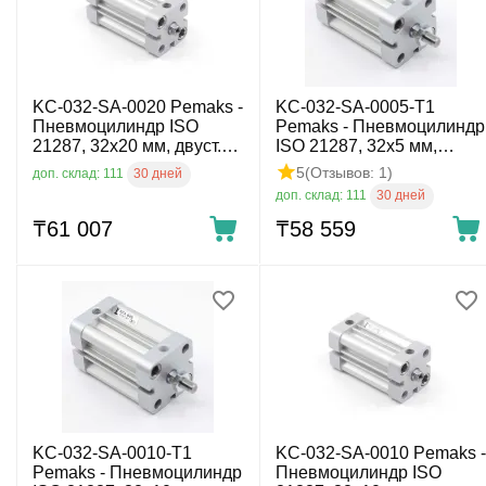
KC-032-SA-0020 Pemaks -
KC-032-SA-0005-T1
Пневмоцилиндр ISO
Pemaks - Пневмоцилиндр
21287, 32x20 мм, двуст.
ISO 21287, 32x5 мм,
действ., внутр. резьба
двуст. действ., нар.
5
(Отзывов: 1)
30 дней
доп. склад: 111
резьба
30 дней
доп. склад: 111
₸
61 007
₸
58 559
KC-032-SA-0010-T1
KC-032-SA-0010 Pemaks -
Pemaks - Пневмоцилиндр
Пневмоцилиндр ISO