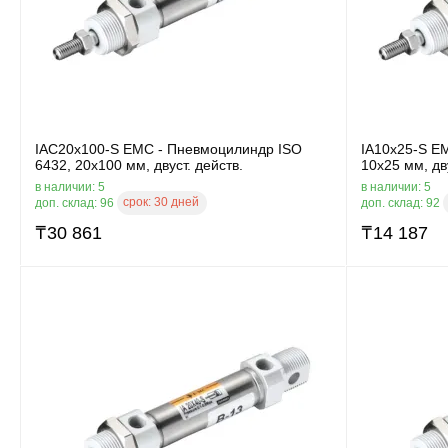
IAC20x100-S EMC - Пневмоцилиндр ISO
IA10x25-S E
6432, 20x100 мм, двуст. действ.
10x25 мм, дву
в наличии: 5
в наличии: 5
срок:
30 дней
доп. склад: 96
доп. склад: 92
₸
30 861
₸
14 187