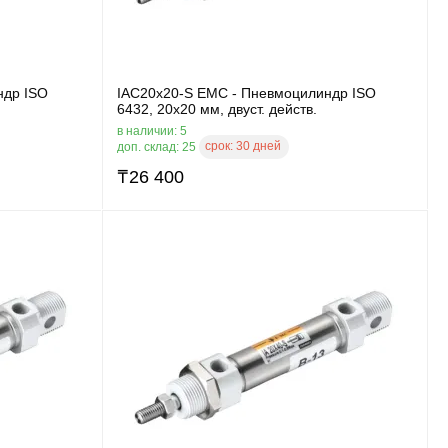
ндр ISO
IAC20x20-S EMC - Пневмоцилиндр ISO
6432, 20x20 мм, двуст. действ.
в наличии: 5
срок:
30 дней
доп. склад: 25
₸
26 400