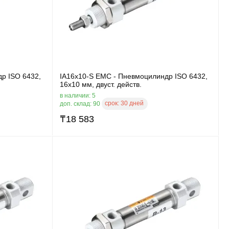
р ISO 6432,
IA16x10-S EMC - Пневмоцилиндр ISO 6432,
16x10 мм, двуст. действ.
в наличии: 5
срок:
30 дней
доп. склад: 90
₸
18 583