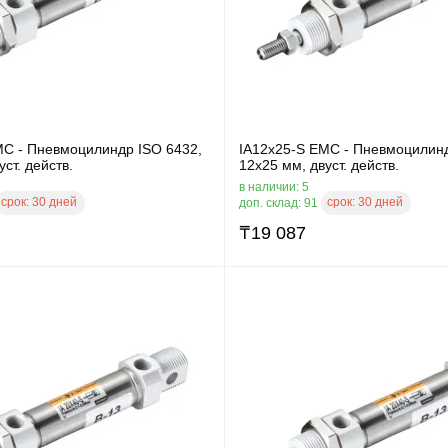
MC - Пневмоцилиндр ISO 6432,
IA12x25-S EMC - Пневмоцилинд
ст. действ.
12x25 мм, двуст. действ.
в наличии: 5
срок:
30 дней
срок:
30 дней
доп. склад: 91
₸
19 087