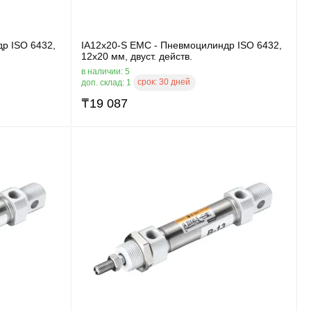
р ISO 6432,
IA12x20-S EMC - Пневмоцилиндр ISO 6432,
12x20 мм, двуст. действ.
в наличии: 5
срок:
30 дней
доп. склад: 1
₸
19 087