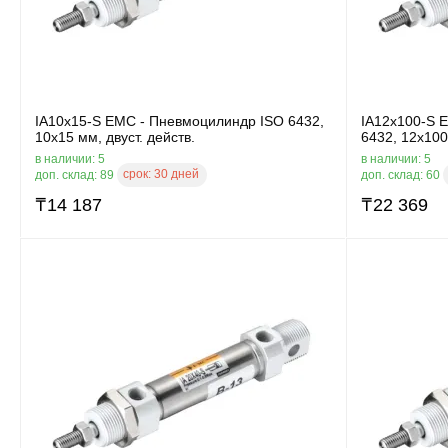
IA10x15-S EMC - Пневмоцилиндр ISO 6432,
IA12x100-S 
10x15 мм, двуст. действ.
6432, 12x100
в наличии: 5
в наличии: 5
срок:
30 дней
доп. склад: 89
доп. склад: 60
₸
14 187
₸
22 369