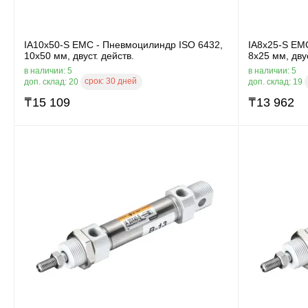
IA10x50-S EMC - Пневмоцилиндр ISO 6432,
IA8x25-S EM
10x50 мм, двуст. действ.
8x25 мм, двус
в наличии: 5
в наличии: 5
срок:
30 дней
доп. склад: 20
доп. склад: 19
₸
15 109
₸
13 962