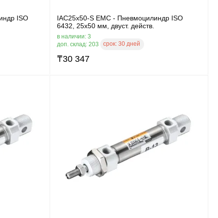
индр ISO
IAC25x50-S EMC - Пневмоцилиндр ISO
6432, 25x50 мм, двуст. действ.
в наличии: 3
срок:
30 дней
доп. склад: 203
₸
30 347