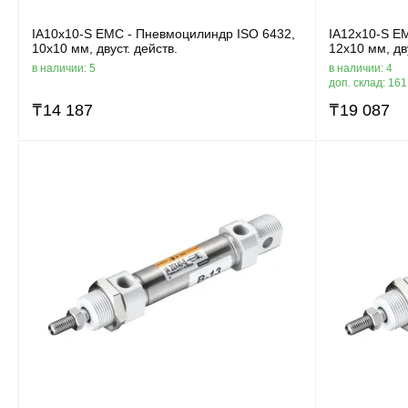
IA10x10-S EMC - Пневмоцилиндр ISO 6432,
IA12x10-S E
10x10 мм, двуст. действ.
12x10 мм, дву
в наличии: 5
в наличии: 4
доп. склад: 16
₸
14 187
₸
19 087