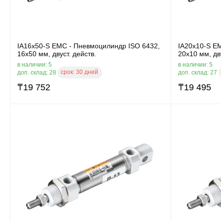
IA16x50-S EMC - Пневмоцилиндр ISO 6432,
IA20x10-S E
16x50 мм, двуст. действ.
20x10 мм, дву
в наличии: 5
в наличии: 5
срок:
30 дней
доп. склад: 28
доп. склад: 27
₸
19 752
₸
19 495