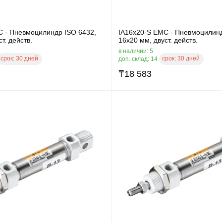
C - Пневмоцилиндр ISO 6432,
IA16x20-S EMC - Пневмоцилинд
т. действ.
16x20 мм, двуст. действ.
в наличии: 5
срок:
30 дней
срок:
30 дней
доп. склад: 14
₸
18 583