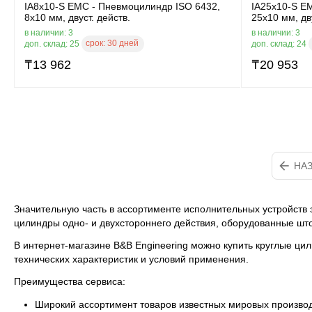
IA8x10-S EMC - Пневмоцилиндр ISO 6432,
IA25x10-S E
8x10 мм, двуст. действ.
25x10 мм, дву
в наличии: 3
в наличии: 3
срок:
30 дней
доп. склад: 25
доп. склад: 24
₸
13 962
₸
20 953
НА
Значительную часть в ассортименте исполнительных устройств 
цилиндры одно- и двухстороннего действия, оборудованные шт
В интернет-магазине B&B Engineering можно купить круглые ци
технических характеристик и условий применения.
Преимущества сервиса:
Широкий ассортимент товаров известных мировых производит