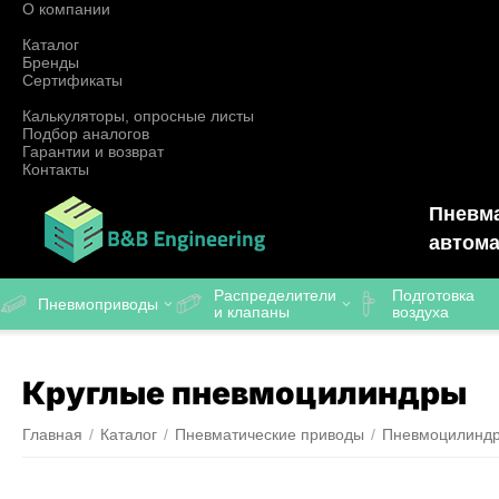
О компании
Каталог
Бренды
Сертификаты
Калькуляторы, опросные листы
Подбор аналогов
Гарантии и возврат
Контакты
Пневма
автома
Распределители
Подготовка
Пневмоприводы
и клапаны
воздуха
Круглые пневмоцилиндры
Главная
/
Каталог
/
Пневматические приводы
/
Пневмоцилинд