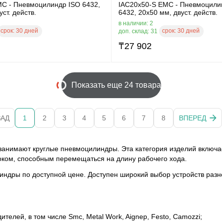
MC - Пневмоцилиндр ISO 6432,
IAC20x50-S EMC - Пневмоцили
ст. действ.
6432, 20x50 мм, двуст. действ.
в наличии: 2
срок:
30 дней
срок:
30 дней
доп. склад: 31
₸
27 902
Показать еще 24 товара
ЗАД
1
2
3
4
5
6
7
8
ВПЕРЕД
занимают круглые пневмоцилиндры. Эта категория изделий включа
оком, способным перемещаться на длину рабочего хода.
линдры по доступной цене. Доступен широкий выбор устройств разн
елей, в том числе Smc, Metal Work, Aignep, Festo, Camozzi;