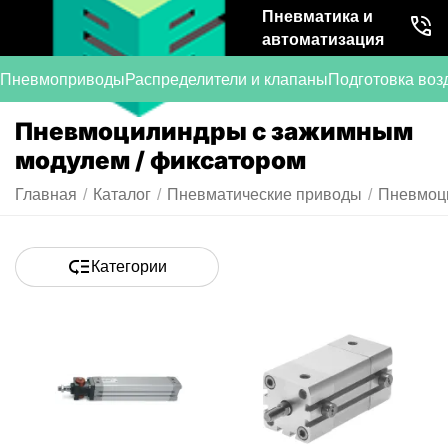
Пневматика и
автоматизация
Пневмоприводы
Распределители и клапаны
Подготовка воз
Пневмоцилиндры с зажимным
модулем / фиксатором
Главная
/
Каталог
/
Пневматические приводы
/
Пневмоц
Категории