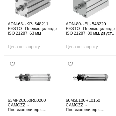
ADN-63- -KP- 548211
ADN-80- -EL- 548220
FESTO - Пневмоцилиндр
FESTO - Пневмоцилиндр
ISO 21287, 63 мм
ISO 21287, 80 мм, двуст.
действ., внутр. резьба
Цена по запросу
Цена по запросу
63MP2C050RL0200
60M5L100RL0150
CAMOZZI -
CAMOZZI -
Пневмоцилиндр с
Пневмоцилиндр с
зажимным модулем ISO
зажимным модулем ISO