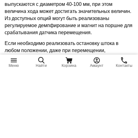
выпускаются с диаметром 40-100 мм, при этом
величина хода может достигать значительных величин.
Из доступных опций могут быть реализованы
регулируемое демпфирование и магнит на поршне для
срабатывания датчика перемещения.
Если необходимо реализовать остановку штока в
любом положении, даже при перемещении,
рекомендовано использовать дополнительный
зажимной модуль. Его крепят перед проходной
Меню
Найти
Корзина
Аккаунт
Контакты
крышкой цилиндра. Он требует внешнего управления,
поскольку модуль сам по себе является
разновидностью цилиндра одностороннего действия.
В случае подачи сжатого воздуха в модуль, поршень,
имеющий коническое углубление, при перемещении
сжимает хвостовики губок. Те в свою очередь
разжимаются для свободного перемещения рабочего
штока основного цилиндра.
В аварийных ситуациях происходит сброс давления из