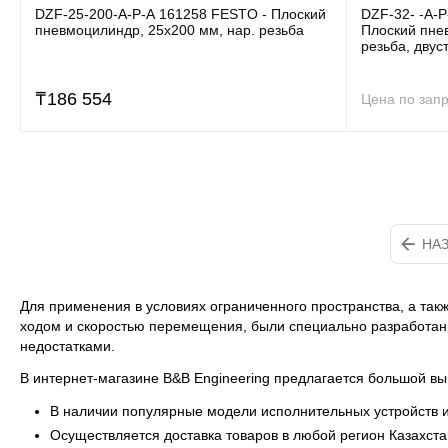
DZF-25-200-A-P-A 161258 FESTO - Плоский
DZF-32- -A-
пневмоцилиндр, 25x200 мм, нар. резьба
Плоский пне
резьба, двус
₸
186 554
Цена по зап
НА
Для применения в условиях ограниченного пространства, а так
ходом и скоростью перемещения, были специально разработан
недостатками.
В интернет-магазине B&B Engineering предлагается большой в
В наличии популярные модели исполнительных устройств из
Осуществляется доставка товаров в любой регион Казахстан