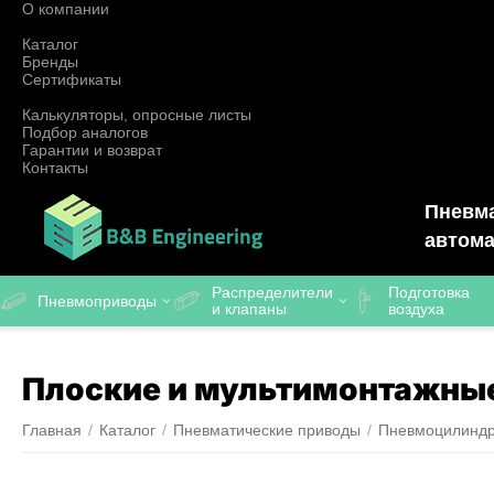
О компании
Каталог
Бренды
Сертификаты
Калькуляторы, опросные листы
Подбор аналогов
Гарантии и возврат
Контакты
Пневма
автома
Распределители
Подготовка
Пневмоприводы
и клапаны
воздуха
Плоские и мультимонтажны
Главная
/
Каталог
/
Пневматические приводы
/
Пневмоцилинд