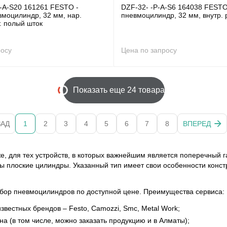
P-A-S20 161261 FESTO -
DZF-32- -P-A-S6 164038 FESTO
вмоцилиндр, 32 мм, нар.
пневмоцилиндр, 32 мм, внутр. 
т. полый шток
росу
Цена по запросу
Показать еще 24 товара
ЗАД
1
2
3
4
5
6
7
8
ВПЕРЕД
же, для тех устройств, в которых важнейшим является поперечный 
ы плоские цилиндры. Указанный тип имеет свои особенности конс
ыбор пневмоцилиндров по доступной цене. Преимущества сервиса:
вестных брендов – Festo, Camozzi, Smc, Metal Work;
а (в том числе, можно заказать продукцию и в Алматы);