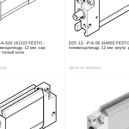
P-A-S20 161222 FESTO -
DZF-12- -P-A-S6 164002 FESTO
вмоцилиндр, 12 мм, нар.
пневмоцилиндр, 12 мм, внутр. 
т. полый шток
росу
Цена по запросу