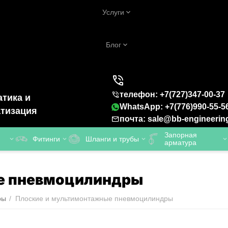
Услуги
Блог
телефон: +7(727)347-00-37
тика и
WhatsApp: +7(776)990-55-5
тизация
почта: sale@bb-engineerin
Запорная
Фитинги
Шланги и трубы
арматура
е пневмоцилиндры
ры
/
Плоские и мультимонтажные пневмоцилиндры