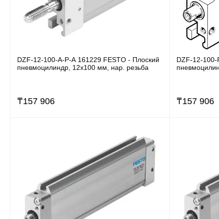
DZF-12-100-A-P-A 161229 FESTO - Плоский
DZF-12-100-
пневмоцилиндр, 12x100 мм, нар. резьба
пневмоцилинд
₸
157 906
₸
157 906