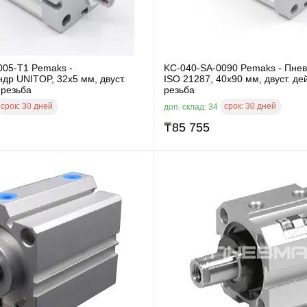
005-T1 Pemaks -
KC-040-SA-0090 Pemaks - Пне
др UNITOP, 32x5 мм, двуст.
ISO 21287, 40x90 мм, двуст. дей
 резьба
резьба
срок:
30 дней
срок:
30 дней
доп. склад: 34
₸
85 755