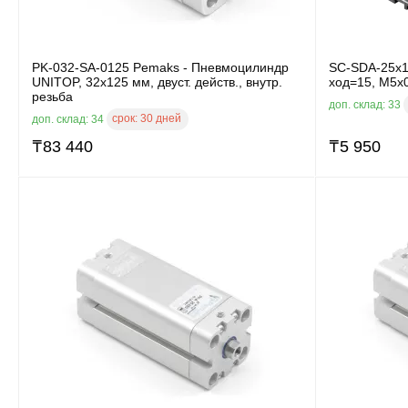
PK-032-SA-0125 Pemaks - Пневмоцилиндр
SC-SDA-25x1
UNITOP, 32x125 мм, двуст. действ., внутр.
ход=15, M5x
резьба
доп. склад: 33
срок:
30 дней
доп. склад: 34
₸
83 440
₸
5 950