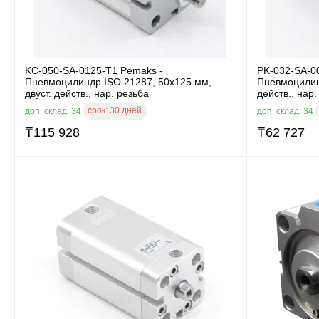
KC-050-SA-0125-T1 Pemaks -
PK-032-SA-0
Пневмоцилиндр ISO 21287, 50x125 мм,
Пневмоцилин
двуст. действ., нар. резьба
действ., нар.
срок:
30 дней
доп. склад: 34
доп. склад: 34
₸
115 928
₸
62 727