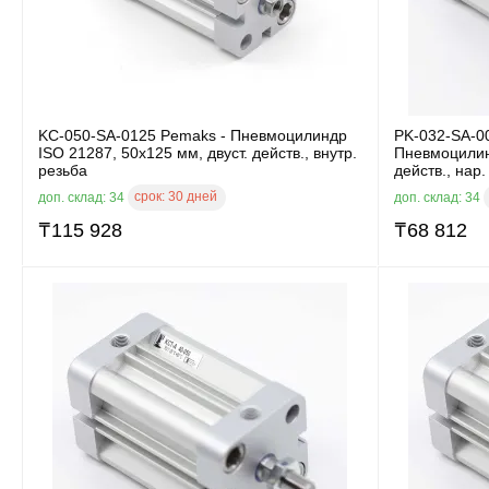
KC-050-SA-0125 Pemaks - Пневмоцилиндр
PK-032-SA-0
ISO 21287, 50x125 мм, двуст. действ., внутр.
Пневмоцилин
резьба
действ., нар.
срок:
30 дней
доп. склад: 34
доп. склад: 34
₸
115 928
₸
68 812