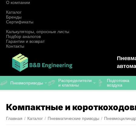
О компании
Каталог
Бренды
Сертификаты
Калькуляторы, опросные листы
Подбор аналогов
Гарантии и возврат
Контакты
Пневма
автома
Распределители
Подготовка
Пневмоприводы
и клапаны
воздуха
Компактные и короткоходо
Главная
/
Каталог
/
Пневматические приводы
/
Пневмоцилинд