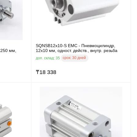
SQNSB12x10-S EMC - Пневмоцилиндр,
x250 мм,
12x10 мм, одност. действ., внутр. резьба
срок:
30 дней
доп. склад: 35
₸
18 338