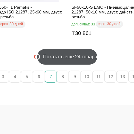
060-T1 Pemaks -
SF50x10-S EMC - Пневмоцилин
р ISO 21287, 25x60 мм, двуст.
21287, 50x10 мм, двуст. действ.
 резьба
резьба
срок:
30 дней
срок:
30 дней
доп. склад: 33
₸
30 861
Показать еще 24 товара
3
4
5
6
7
8
9
10
11
12
13