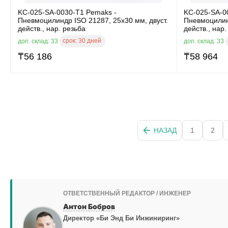
KC-025-SA-0030-T1 Pemaks -
KC-025-SA-0
Пневмоцилиндр ISO 21287, 25x30 мм, двуст.
Пневмоцилинд
действ., нар. резьба
действ., нар.
срок:
30 дней
доп. склад: 33
доп. склад: 33
₸
56 186
₸
58 964
НАЗАД
1
2
ОТВЕТСТВЕННЫЙ РЕДАКТОР / ИНЖЕНЕР
Антон Бобров
Директор «Би Энд Би Инжиниринг»