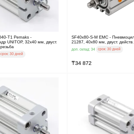
040-T1 Pemaks -
SF40x80-S-M EMC - Пневмоци
др UNITOP, 32x40 мм, двуст.
21287, 40x80 мм, двуст. действ.
 резьба
срок:
30 дней
доп. склад: 34
срок:
30 дней
₸
34 872