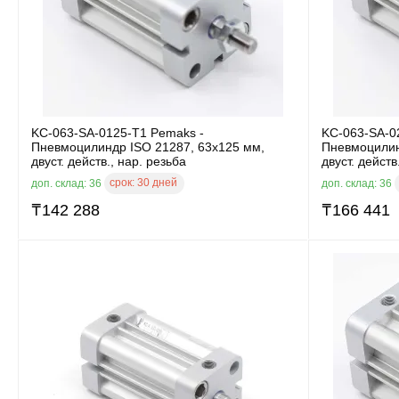
KC-063-SA-0125-T1 Pemaks -
KC-063-SA-0
Пневмоцилиндр ISO 21287, 63x125 мм,
Пневмоцилин
двуст. действ., нар. резьба
двуст. действ
срок:
30 дней
доп. склад: 36
доп. склад: 36
₸
142 288
₸
166 441