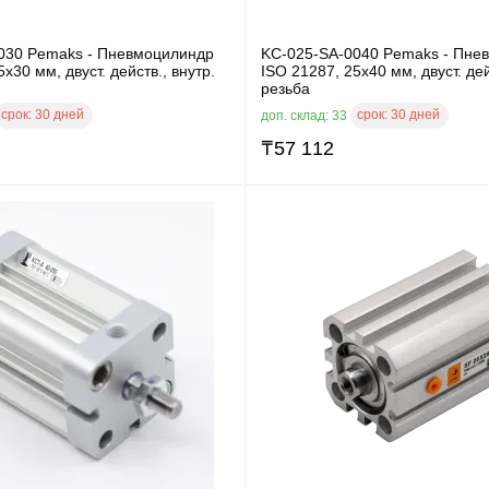
030 Pemaks - Пневмоцилиндр
KC-025-SA-0040 Pemaks - Пне
x30 мм, двуст. действ., внутр.
ISO 21287, 25x40 мм, двуст. дей
резьба
срок:
30 дней
срок:
30 дней
доп. склад: 33
₸
57 112