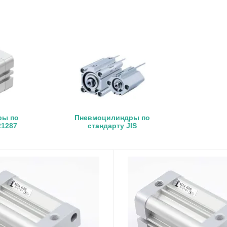
ры по
Пневмоцилиндры по
21287
стандарту JIS