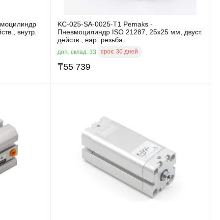
вмоцилиндр
KC-025-SA-0025-T1 Pemaks -
ств., внутр.
Пневмоцилиндр ISO 21287, 25x25 мм, двуст.
действ., нар. резьба
срок:
30 дней
доп. склад: 33
₸
55 739