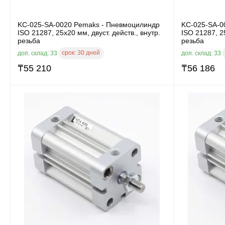
KC-025-SA-0020 Pemaks - Пневмоцилиндр
KC-025-SA-0
ISO 21287, 25x20 мм, двуст. действ., внутр.
ISO 21287, 25
резьба
резьба
срок:
30 дней
доп. склад: 33
доп. склад: 33
₸
55 210
₸
56 186