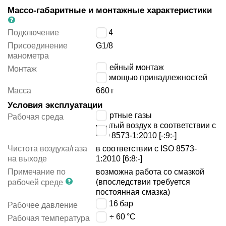
Массо-габаритные и монтажные характеристики
Подключение
G1/4
Присоединение
G1/8
манометра
линейный монтаж
Монтаж
с помощью принадлежностей
Масса
660
г
Условия эксплуатации
инертные газы
Рабочая среда
сжатый воздух в соответствии с
ISO 8573-1:2010 [-:9:-]
Чистота воздуха/газа
в соответствии с ISO 8573-
на выходе
1:2010 [6:8:-]
Примечание по
возможна работа со смазкой
(впоследствии требуется
рабочей среде
постоянная смазка)
1 ÷ 16
бар
Рабочее давление
-10 ÷ 60
°C
Рабочая температура