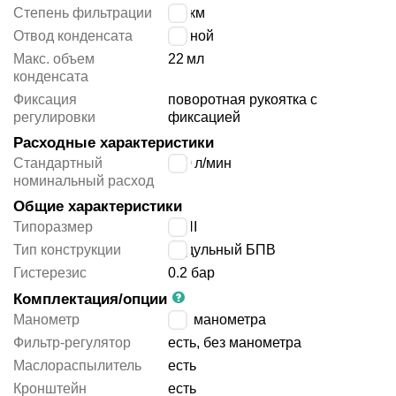
Степень фильтрации
5 мкм
Отвод конденсата
ручной
Макс. объем
22
мл
конденсата
Фиксация
поворотная рукоятка с
регулировки
фиксацией
Расходные характеристики
Стандартный
850
л/мин
номинальный расход
Общие характеристики
Типоразмер
MINI
Тип конструкции
модульный БПВ
Гистерезис
0.2 бар
Комплектация/опции
Манометр
без манометра
Фильтр-регулятор
есть, без манометра
Маслораспылитель
есть
Кронштейн
есть