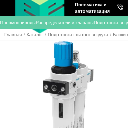
Пневматика и
автоматизация
Пневмоприводы
Распределители и клапаны
Подготовка воз
Главная
/
Каталог
/
Подготовка сжатого воздуха
/
Блоки 