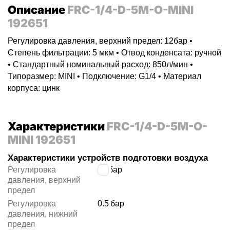
Описание
FRC-1/4-D-5M-O-MINI
192651
Регулировка давления, верхний предел: 12бар •
Степень фильтрации: 5 мкм • Отвод конденсата: ручной
• Стандартный номинальный расход: 850л/мин •
Типоразмер: MINI • Подключение: G1/4 • Материал
корпуса: цинк
Характеристики
FRC-1/4-D-5M-O-
MINI 192651
Характеристики устройств подготовки воздуха
Регулировка
12
бар
давления, верхний
предел
Регулировка
0.5
бар
давления, нижний
предел