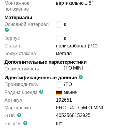
Монтажное
вертикально ± 5°
положение
Материалы
Основной материал
цинк
Корпус
цинк
Стакан
поликарбонат (PC)
Кожух стакана
металл
Дополнительные характеристики
FESTO MINI
Совместимость
Идентификационные данные
Производитель
FESTO
Германия
Родина бренда
Артикул
192651
Маркировка
FRC-1/4-D-5M-O-MINI
4052568152925
GTIN
шт.
Ед. изм.