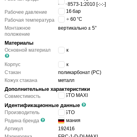
ISO 8573-1:2010 [-:-:-]
1 ÷ 16
бар
Рабочее давление
-10 ÷ 60
°C
Рабочая температура
Монтажное
вертикально ± 5°
положение
Материалы
Основной материал
цинк
Корпус
цинк
Стакан
поликарбонат (PC)
Кожух стакана
металл
Дополнительные характеристики
FESTO MAXI
Совместимость
Идентификационные данные
Производитель
FESTO
Германия
Родина бренда
Артикул
192416
Маркировка
FRC-1-D-DI-MAXI