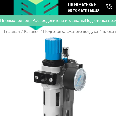
Пневматика и
автоматизация
Пневмоприводы
Распределители и клапаны
Подготовка воз
Главная
/
Каталог
/
Подготовка сжатого воздуха
/
Блоки 