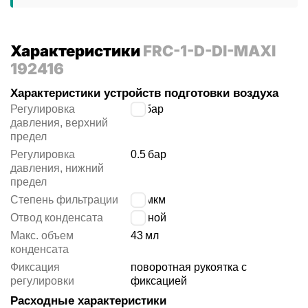
Характеристики
FRC-1-D-DI-MAXI
192416
Характеристики устройств подготовки воздуха
Регулировка
12
бар
давления, верхний
предел
Регулировка
0.5
бар
давления, нижний
предел
Степень фильтрации
40 мкм
Отвод конденсата
ручной
Макс. объем
43
мл
конденсата
Фиксация
поворотная рукоятка с
регулировки
фиксацией
Расходные характеристики