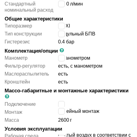
Стандартный
4000
л/мин
номинальный расход
Общие характеристики
Типоразмер
MAXI
Тип конструкции
модульный БПВ
Гистерезис
0.4 бар
Комплектация/опции
Манометр
с манометром
Фильтр-регулятор
есть, с манометром
Маслораспылитель
есть
Кронштейн
есть
Массо-габаритные и монтажные характеристики
Подключение
G1
линейный монтаж
Монтаж
Масса
2600
г
Условия эксплуатации
сжатый воздух в соответствии с
Рабочая среда