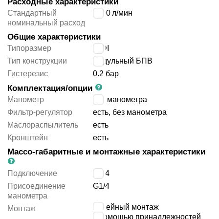
Расходные характеристики
Стандартный
2800
л/мин
номинальный расход
Общие характеристики
Типоразмер
MIDI
Тип конструкции
модульный БПВ
Гистерезис
0.2 бар
Комплектация/опции
Манометр
без манометра
Фильтр-регулятор
есть, без манометра
Маслораспылитель
есть
Кронштейн
есть
Массо-габаритные и монтажные характеристики
Подключение
G3/4
Присоединение
G1/4
манометра
линейный монтаж
Монтаж
с помощью принадлежностей