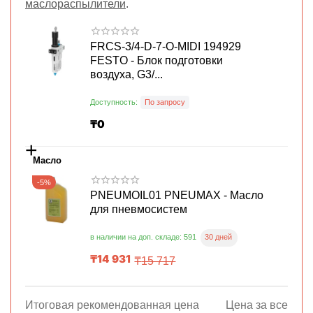
маслораспылители
.
FRCS-3/4-D-7-O-MIDI 194929
FESTO - Блок подготовки
воздуха, G3/...
Доступность:
По запросу
₸
0
+
Масло
-5%
PNEUMOIL01 PNEUMAX - Масло
для пневмосистем
30 дней
в наличии на доп. складе: 591
₸
14 931
₸
15 717
Итоговая рекомендованная цена
Цена за все