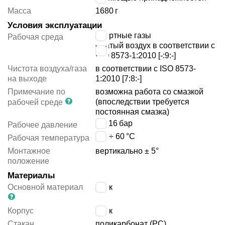
Масса
1680
г
Условия эксплуатации
инертные газы
Рабочая среда
сжатый воздух в соответствии с
ISO 8573-1:2010 [-:9:-]
Чистота воздуха/газа
в соответствии с ISO 8573-
на выходе
1:2010 [7:8:-]
Примечание по
возможна работа со смазкой
(впоследствии требуется
рабочей среде
постоянная смазка)
1 ÷ 16
бар
Рабочее давление
-10 ÷ 60
°C
Рабочая температура
Монтажное
вертикально ± 5°
положение
Материалы
Основной материал
цинк
Корпус
цинк
Стакан
поликарбонат (PC)