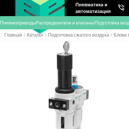
Пневматика и
автоматизация
Пневмоприводы
Распределители и клапаны
Подготовка воз
Главная
/
Каталог
/
Подготовка сжатого воздуха
/
Блоки 