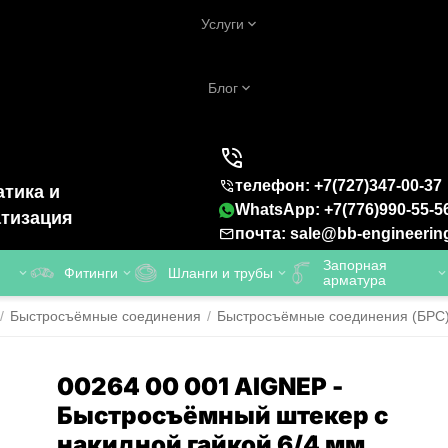
Услуги
Блог
телефон: +7(727)347-00-37
тика и
WhatsApp: +7(776)990-55-5
тизация
почта: sale@bb-engineerin
Запорная
Фитинги
Шланги и трубы
арматура
/
Быстросъёмные соединения
/
Быстросъёмные соединения (БРС)
00264 00 001 AIGNEP -
Быстросъёмный штекер с
накидной гайкой 6/4 мм,