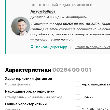
ОТВЕТСТВЕННЫЙ РЕДАКТОР / ИНЖЕНЕР
Антон Бобров
Директор «Би Энд Би Инжиниринг»
«Описание товара
00264 00 001 AIGNEP - Бы
(рапид)
на этой странице составлено на осн
оборудования, запорной арматуры и промышле
— напишите мне лично».
|
Написать директору
Смотреть профиль экс
Характеристики
00264 00 001
Характеристики фитингов
Форма фитинга
штекер с накидной г
Расходные характеристики
Стандартный номинальный расход
2400
л/мин
Общие характеристики
EUROPEAN (рапид)
Стандарт