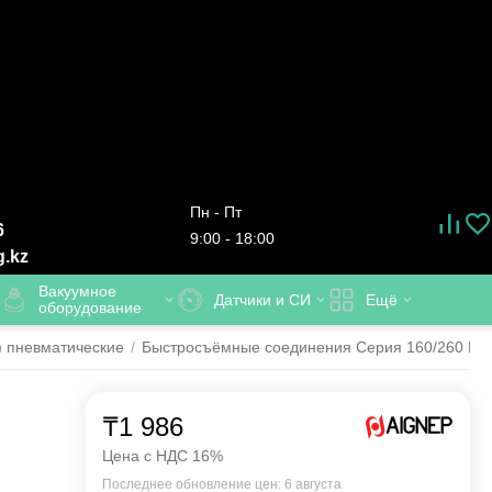
Пн - Пт
6
9:00 - 18:00
g.kz
Вакуумное
Датчики и СИ
Ещё
оборудование
 пневматические
/
Быстросъёмные соединения Серия 160/260 EUR
₸
1 986
Цена с НДС 16%
Последнее обновление цен: 6 августа