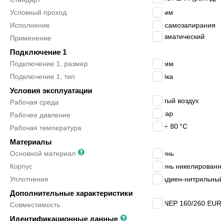
Условный проход
7.5
мм
Исполнение
без самозапирания
пневматический
Применение
Подключение 1
Подключение 1, размер
6/4 мм
Подключение 1, тип
трубка
Условия эксплуатации
сжатый воздух
Рабочая среда
16
бар
Рабочее давление
-20 ÷ 80
°C
Рабочая температура
Материалы
Основной материал
латунь
Корпус
латунь никелирован
Уплотнения
бутадиен-нитрильный
Дополнительные характеристики
AIGNEP 160/260 EURO
Совместимость
Идентификационные данные