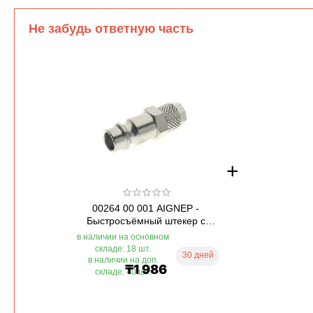
Не забудь ответную часть
+
00264 00 001 AIGNEP -
Быстросъёмный штекер с
накидной гайкой 6/...
в наличии на основном
складе: 18 шт.
30 дней
в наличии на доп.
₸
1 986
складе: 40 шт.