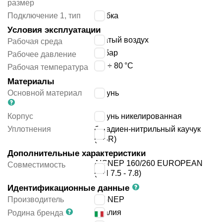
размер
Подключение 1, тип
трубка
Условия эксплуатации
сжатый воздух
Рабочая среда
16
бар
Рабочее давление
-20 ÷ 80
°C
Рабочая температура
Материалы
Основной материал
латунь
Корпус
латунь никелированная
Уплотнения
бутадиен-нитрильный каучук
(NBR)
Дополнительные характеристики
AIGNEP 160/260 EUROPEAN
Совместимость
(DN 7.5 - 7.8)
Идентификационные данные
Производитель
AIGNEP
Италия
Родина бренда