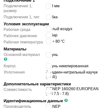
Подключение 1
Подключение 1,
10/8 мм
размер
Подключение 1, тип
трубка
Условия эксплуатации
сжатый воздух
Рабочая среда
16
бар
Рабочее давление
-20 ÷ 80
°C
Рабочая температура
Материалы
Основной материал
латунь
Корпус
латунь никелированная
Уплотнения
бутадиен-нитрильный каучук
(NBR)
Дополнительные характеристики
AIGNEP 160/260 EUROPEAN
Совместимость
(DN 7.5 - 7.8)
Идентификационные данные
Производитель
AIGNEP