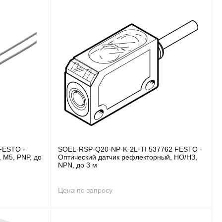
FESTO -
SOEL-RSP-Q20-NP-K-2L-TI 537762 FESTO -
 M5, PNP, до
Оптический датчик рефлекторный, НО/НЗ,
NPN, до 3 м
Цена по запросу