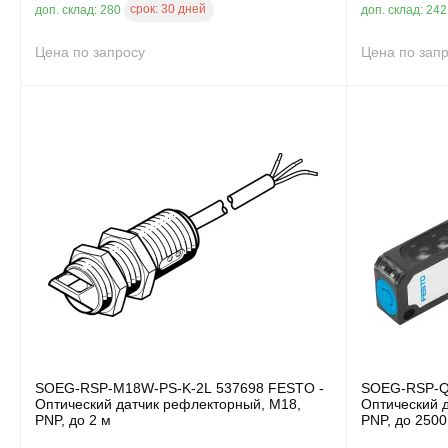
срок:
30 дней
доп. склад: 280
доп. склад: 24
Цена по запросу
Цена по зап
SOEG-RSP-M18W-PS-K-2L 537698 FESTO -
SOEG-RSP-Q2
Оптический датчик рефлекторный, M18,
Оптический 
PNP, до 2 м
PNP, до 250