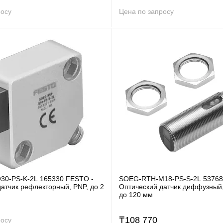
росу
Цена по запросу
0-PS-K-2L 165330 FESTO -
SOEG-RTH-M18-PS-S-2L 53768
атчик рефлекторный, PNP, до 2
Оптический датчик диффузный,
до 120 мм
₸
108 770
росу