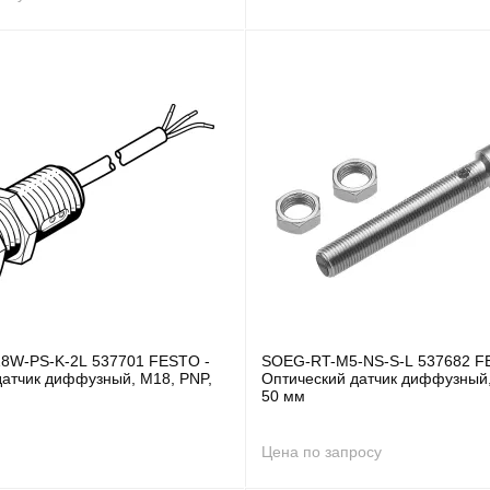
8W-PS-K-2L 537701 FESTO -
SOEG-RT-M5-NS-S-L 537682 F
датчик диффузный, M18, PNP,
Оптический датчик диффузный,
50 мм
Цена по запросу