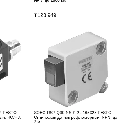
NPN, до 1500 мм
₸
123 949
4 FESTO -
SOEG-RSP-Q30-NS-K-2L 165328 FESTO -
ый, НО/НЗ,
Оптический датчик рефлекторный, NPN, до
2 м