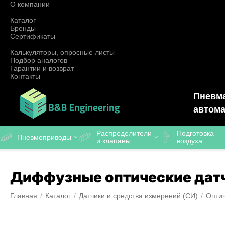
О компании
Каталог
Бренды
Сертификаты
Калькуляторы, опросные листы
Подбор аналогов
Гарантии и возврат
Контакты
Пневма
автома
Распределители
Подготовка
Пневмоприводы
и клапаны
воздуха
Диффузные оптические дат
Главная
/
Каталог
/
Датчики и средства измерений (СИ)
/
Оптич