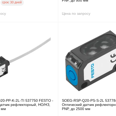
PNP, до 500 мм
срок:
30 дней
2
росу
Цена по запросу
0-PP-K-2L-TI 537750 FESTO -
SOEG-RSP-Q20-PS-S-2L 53778
датчик рефлекторный, НО/НЗ,
Оптический датчик рефлекторн
0 мм
PNP, до 2500 мм