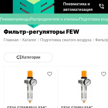
Пневматика и
автоматизация
Пневмоприводы
Распределители и клапаны
Подготовка воз
Фильтр-регуляторы FEW
Главная
/
Каталог
/
Подготовка сжатого воздуха
/
Фильтр
Категории
FEW-025MMINIA EMC -
FEW-02MINI EMC -