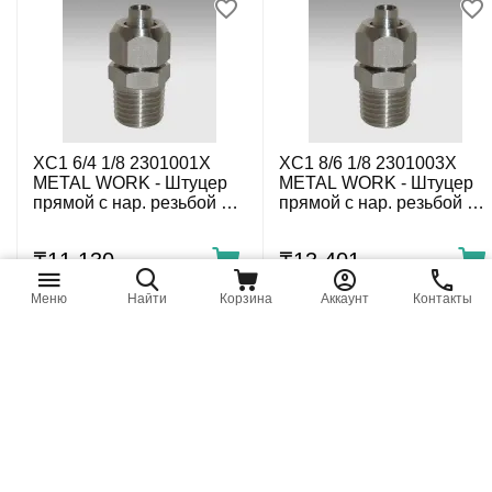
XC1 6/4 1/8 2301001X
XC1 8/6 1/8 2301003X
METAL WORK - Штуцер
METAL WORK - Штуцер
прямой с нар. резьбой с
прямой с нар. резьбой с
накидной гайкой G1/8-6/4
накидной гайкой G1/8-8/6
мм, нержавеющий
мм, нержавеющий
₸
11 130
₸
13 401
Меню
Найти
Корзина
Аккаунт
Контакты
XC1 10/8 1/4 2301006X
XC3 Ø10/8 2303003X