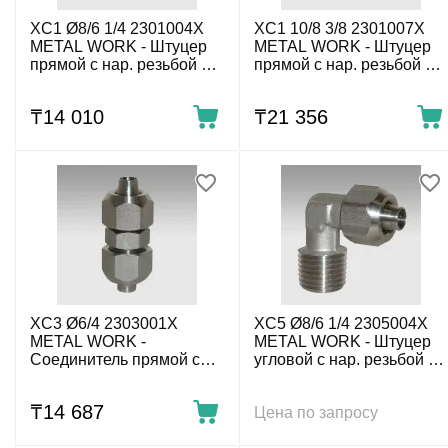
XC1 Ø8/6 1/4 2301004X
XC1 10/8 3/8 2301007X
METAL WORK - Штуцер
METAL WORK - Штуцер
прямой с нар. резьбой с
прямой с нар. резьбой с
накидной гайкой G1/4-8/6
накидной гайкой G3/8-
мм, нержавеющий
10/8 мм, нержавеющий
₸
14 010
₸
21 356
XC3 Ø6/4 2303001X
XC5 Ø8/6 1/4 2305004X
METAL WORK -
METAL WORK - Штуцер
Соединитель прямой с
угловой с нар. резьбой с
накидной гайкой 6/4 мм,
накидной гайкой G1/4-8/6
нержавеющий
мм, нержавеющий
₸
14 687
Цена по запросу