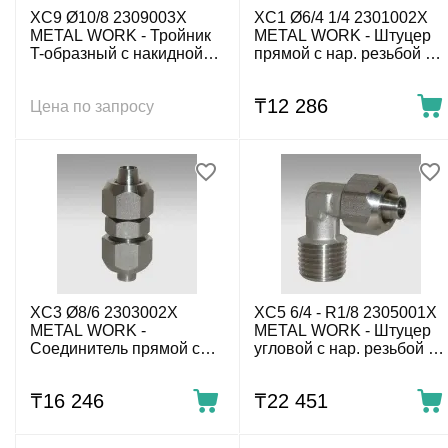
XC9 Ø10/8 2309003X
XC1 Ø6/4 1/4 2301002X
METAL WORK - Тройник
METAL WORK - Штуцер
T-образный с накидной
прямой с нар. резьбой с
гайкой 10/8 мм,
накидной гайкой G1/4-6/4
нержавеющий
мм, нержавеющий
₸
12 286
Цена по запросу
XC3 Ø8/6 2303002X
XC5 6/4 - R1/8 2305001X
METAL WORK -
METAL WORK - Штуцер
Соединитель прямой с
угловой с нар. резьбой с
накидной гайкой 8/6 мм,
накидной гайкой G1/8-6/4
нержавеющий
мм, нержавеющий
₸
16 246
₸
22 451