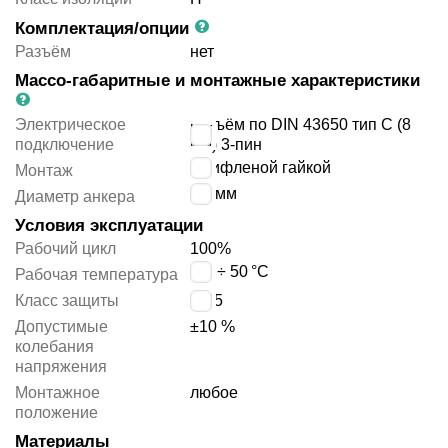
Комплектация/опции
Разъём
нет
Массо-габаритные и монтажные характеристики
Электрическое
разъём по DIN 43650 тип C (8
подключение
мм) 3-пин
с рифленой гайкой
Монтаж
8.2
мм
Диаметр анкера
Условия эксплуатации
Рабочий цикл
100%
-20 ÷ 50
°C
Рабочая температура
Класс защиты
IP65
Допустимые
±10 %
колебания
напряжения
Монтажное
любое
положение
Материалы