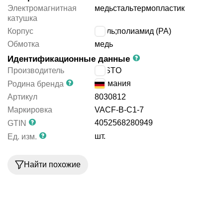
Электромагнитная
медь
сталь
термопластик
катушка
Корпус
сталь;полиамид (PA)
Обмотка
медь
Идентификационные данные
Производитель
FESTO
Германия
Родина бренда
Артикул
8030812
Маркировка
VACF-B-C1-7
4052568280949
GTIN
шт.
Ед. изм.
Найти похожие