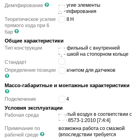
упругие элементы
Демпфирование
демпфирования
Теоретическое усилие
1178
Н
прямого хода при 6
бар
Общие характеристики
Тип конструкции
профильный с внутренней
крышкой на стопорном кольце
JIS
Стандарт
Определение позиции
с магнитом для датчиков
Массо-габаритные и монтажные характеристики
Подключение
G1/4
Условия эксплуатации
сжатый воздух в соответствии с
Рабочая среда
ISO 8573-1:2010 [7:4:4]
Примечание по
возможна работа со смазкой
(впоследствии требуется
рабочей среде