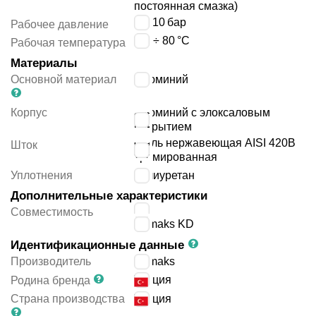
постоянная смазка)
1 ÷ 10
бар
Рабочее давление
-20 ÷ 80
°C
Рабочая температура
Материалы
Основной материал
алюминий
Корпус
алюминий с элоксаловым
покрытием
сталь нержавеющая AISI 420B
Шток
хромированная
Уплотнения
полиуретан
Дополнительные характеристики
JIS
Совместимость
Pemaks KD
Идентификационные данные
Производитель
Pemaks
Турция
Родина бренда
Страна производства
Турция