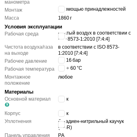
манометра
с помощью принадлежностей
Монтаж
Масса
1860
г
Условия эксплуатации
сжатый воздух в соответствии с
Рабочая среда
ISO 8573-1:2010 [7:4:4]
Чистота воздуха/газа
в соответствии с ISO 8573-
на выходе
1:2010 [7:4:4]
1 ÷ 16
бар
Рабочее давление
-10 ÷ 60
°C
Рабочая температура
Монтажное
любое
положение
Материалы
Основной материал
цинк
Корпус
цинк
Уплотнения
бутадиен-нитрильный каучук
(NBR)
Панель управления
PA