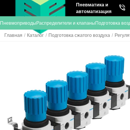
Пневматика и
автоматизация
Пневмоприводы
Распределители и клапаны
Подготовка воз
Главная
/
Каталог
/
Подготовка сжатого воздуха
/
Регуля