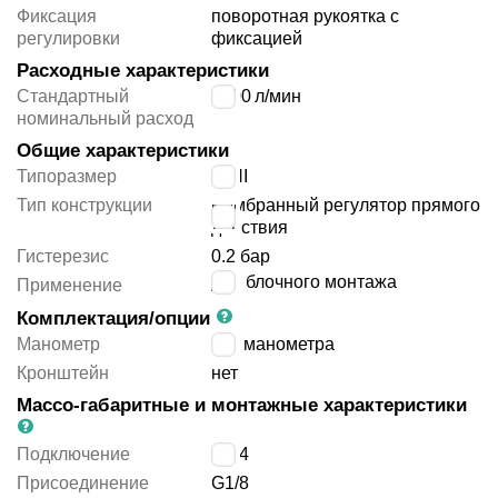
Фиксация
поворотная рукоятка с
регулировки
фиксацией
Расходные характеристики
Стандартный
1800
л/мин
номинальный расход
Общие характеристики
Типоразмер
MINI
Тип конструкции
мембранный регулятор прямого
действия
Гистерезис
0.2 бар
для блочного монтажа
Применение
Комплектация/опции
Манометр
без манометра
Кронштейн
нет
Массо-габаритные и монтажные характеристики
Подключение
G1/4
Присоединение
G1/8