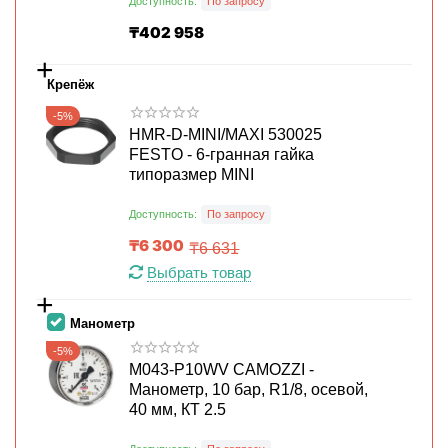
Доступность:
По запросу
₸
402 958
+
Крепёж
-5%
HMR-D-MINI/MAXI 530025
FESTO - 6-гранная гайка
типоразмер MINI
Доступность:
По запросу
₸
6 300
₸
6 631
Выбрать товар
+
Манометр
-5%
M043-P10WV CAMOZZI -
Манометр, 10 бар, R1/8, осевой,
40 мм, КТ 2.5