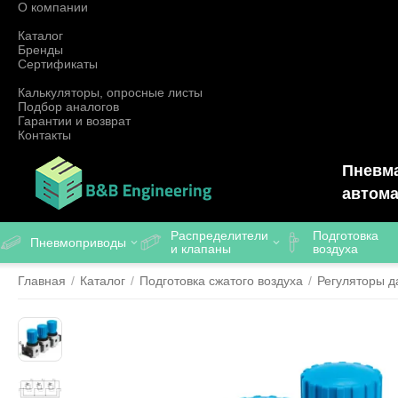
О компании
Каталог
Бренды
Сертификаты
Калькуляторы, опросные листы
Подбор аналогов
Гарантии и возврат
Контакты
Пневма
автома
Распределители
Подготовка
Пневмоприводы
и клапаны
воздуха
Главная
/
Каталог
/
Подготовка сжатого воздуха
/
Регуляторы д