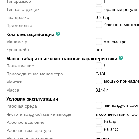
Типоразмер
MIDI
Тип конструкции
мембранный регулят
Гистерезис
0.2 бар
для блочного монта
Применение
Комплектация/опции
Манометр
без манометра
Кронштейн
нет
Массо-габаритные и монтажные характеристики
Подключение
G3/8
Присоединение манометра
G1/4
с помощью принадл
Монтаж
Масса
3144
г
Условия эксплуатации
сжатый воздух в соот
Рабочая среда
Чистота воздуха/газа на выходе
в соответствии с ISO 
1 ÷ 16
бар
Рабочее давление
-10 ÷ 60
°C
Рабочая температура
Монтажное положение
любое