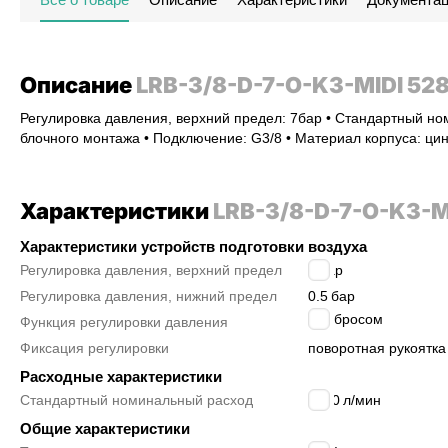
Описание
LRB-3/8-D-7-O-K3-MIDI 52
Регулировка давления, верхний предел: 7бар • Стандартный но
блочного монтажа • Подключение: G3/8 • Материал корпуса: цин
Характеристики
LRB-3/8-D-7-O-K3-M
Характеристики устройств подготовки воздуха
Регулировка давления, верхний предел
7
бар
Регулировка давления, нижний предел
0.5
бар
со сбросом
Функция регулировки давления
Фиксация регулировки
поворотная рукоятка
Расходные характеристики
Стандартный номинальный расход
3800
л/мин
Общие характеристики