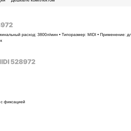
8972
минальный расход: 3800л/мин • Типоразмер: MIDI • Применение: д
к
IDI 528972
 с фиксацией