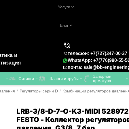
Услуги
Блог
телефон: +7(727)347-00-37
тика и
WhatsApp: +7(776)990-55-5
тизация
почта: sale@bb-engineerin
Запорная
Фитинги
Шланги и трубы
арматура
авления
/
Регуляторы серии D
/
Комбинации регуляторов давлени
LRB-3/8-D-7-O-K3-MIDI 528972
FESTO - Коллектор регуляторо
давления, G3/8, 7 бар