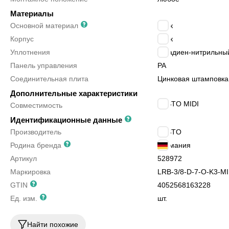
Материалы
Основной материал
цинк
Корпус
цинк
Уплотнения
бутадиен-нитрильный
Панель управления
PA
Соединительная плита
Цинковая штамповка
Дополнительные характеристики
FESTO MIDI
Совместимость
Идентификационные данные
Производитель
FESTO
Родина бренда
Германия
Артикул
528972
Маркировка
LRB-3/8-D-7-O-K3-MI
GTIN
4052568163228
Ед. изм.
шт.
Найти похожие