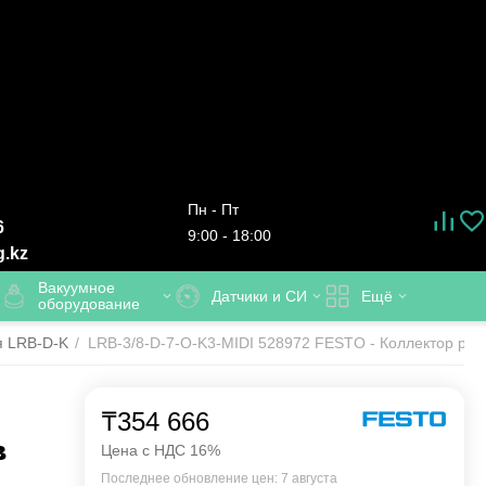
Пн - Пт
6
9:00 - 18:00
g.kz
Вакуумное
Датчики и СИ
Ещё
оборудование
я LRB-D-K
/
LRB-3/8-D-7-O-K3-MIDI 528972 FESTO - Коллектор регу
₸
354 666
в
Цена с НДС 16%
Последнее обновление цен: 7 августа