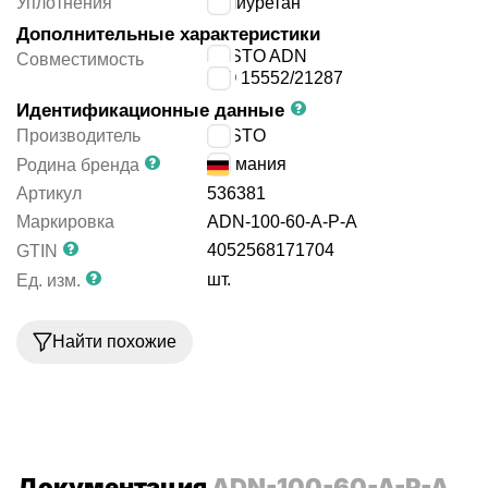
Уплотнения
полиуретан
Дополнительные характеристики
FESTO ADN
Совместимость
ISO 15552/21287
Идентификационные данные
Производитель
FESTO
Германия
Родина бренда
Артикул
536381
Маркировка
ADN-100-60-A-P-A
4052568171704
GTIN
шт.
Ед. изм.
Найти похожие
Документация
ADN-100-60-A-P-A