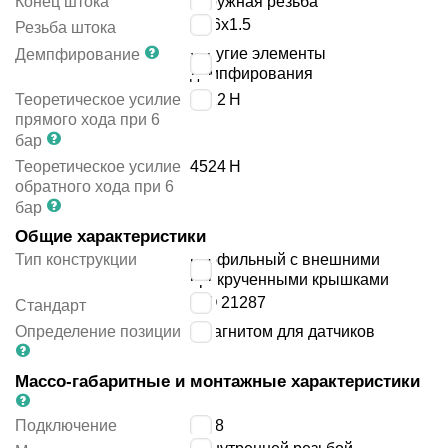
Конец штока
наружная резьба
M16x1.5
Резьба штока
упругие элементы
Демпфирование
демпфирования
Теоретическое усилие
4712
Н
прямого хода при 6
бар
Теоретическое усилие
4524
Н
обратного хода при 6
бар
Общие характеристики
Тип конструкции
профильный с внешними
прикрученными крышками
ISO 21287
Стандарт
Определение позиции
с магнитом для датчиков
Массо-габаритные и монтажные характеристики
Подключение
G1/8