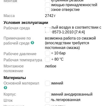
с внутренней резьбой
Монтаж
с помощью принадлежностей
сквозное отверстие
Масса
2742
г
Условия эксплуатации
сжатый воздух в соответствии с
Рабочая среда
ISO 8573-1:2010 [7:4:4]
Примечание по
возможна работа со смазкой
(впоследствии требуется
рабочей среде
постоянная смазка)
0.6 ÷ 10
бар
Рабочее давление
-20 ÷ 80
°C
Рабочая температура
Монтажное
любое
положение
Материалы
Основной материал
алюминий
Корпус
алюминий анодированный
сталь легированная
Шток