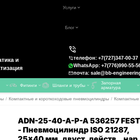
Услуги
Блог
телефон: +7(727)347-00-37
тика и
WhatsApp: +7(776)990-55-5
тизация
почта: sale@bb-engineerin
Запорная
Фитинги
Шланги и трубы
арматура
ры
/
Компактные и короткоходовые пневмоцилиндры
/
Компактные
ADN-25-40-A-P-A 536257 FES
- Пневмоцилиндр ISO 21287,
25x40 мм, двуст. действ., нар