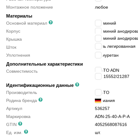
Монтажное положение
любое
Материалы
Основной материал
алюминий
Корпус
алюминий анодиров
алюминий анодиров
Крышка
сталь легированная
Шток
Уплотнения
полиуретан
Дополнительные характеристики
FESTO ADN
Совместимость
ISO 15552/21287
Идентификационные данные
Производитель
FESTO
Родина бренда
Германия
Артикул
536257
Маркировка
ADN-25-40-A-P-A
GTIN
4052568087616
Ед. изм.
шт.