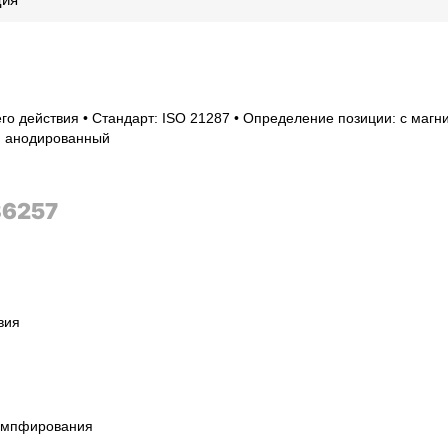
го действия • Стандарт: ISO 21287 • Определение позиции: с магн
й анодированный
36257
вия
емпфирования