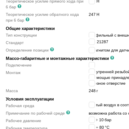
Теоретическое усилие прямого хода при
295
Н
6 бар
Теоретическое усилие обратного хода
247
Н
при 6 бар
Общие характеристики
Тип конструкции
профильный с внеш
ISO 21287
Стандарт
Определение позиции
с магнитом для датч
Массо-габаритные и монтажные характеристики
Подключение
M5
с внутренней резьбо
Монтаж
с помощью принадл
сквозное отверстие
Масса
248
г
Условия эксплуатации
сжатый воздух в соот
Рабочая среда
Примечание по рабочей среде
возможна работа со 
0.6 ÷ 10
бар
Рабочее давление
-20 ÷ 80
°C
Рабочая температура