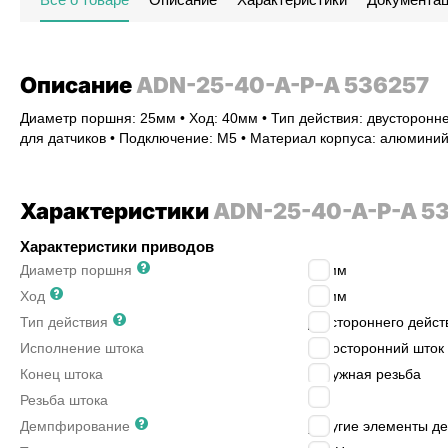
Описание
ADN-25-40-A-P-A 536257
Диаметр поршня: 25мм • Ход: 40мм • Тип действия: двусторонне
для датчиков • Подключение: M5 • Материал корпуса: алюмини
Характеристики
ADN-25-40-A-P-A 5
Характеристики приводов
Диаметр поршня
25
мм
Ход
40
мм
Тип действия
двустороннего дейст
Исполнение штока
односторонний шток
Конец штока
наружная резьба
M8
Резьба штока
Демпфирование
упругие элементы д