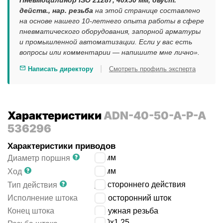
Пневмоцилиндр ISO 21287, 40x50 мм, двуст.
действ., нар. резьба
на этой странице составлено
на основе нашего 10-летнего опыта работы в сфере
пневматического оборудования, запорной арматуры
и промышленной автоматизации. Если у вас есть
вопросы или комментарии — напишите мне лично».
|
Написать директору
Смотреть профиль эксперта
Характеристики
ADN-40-50-A-P-A
536296
Характеристики приводов
40
мм
Диаметр поршня
50
мм
Ход
двустороннего действия
Тип действия
Исполнение штока
односторонний шток
Конец штока
наружная резьба
M10x1.25