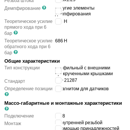
Резьба штока
упругие элементы
Демпфирование
демпфирования
Теоретическое усилие
754
Н
прямого хода при 6
бар
Теоретическое усилие
686
Н
обратного хода при 6
бар
Общие характеристики
Тип конструкции
профильный с внешними
прикрученными крышками
ISO 21287
Стандарт
Определение позиции
с магнитом для датчиков
Массо-габаритные и монтажные характеристики
Подключение
G1/8
с внутренней резьбой
Монтаж
с помощью принадлежностей