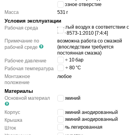
сквозное отверстие
Масса
531
г
Условия эксплуатации
сжатый воздух в соответствии с
Рабочая среда
ISO 8573-1:2010 [7:4:4]
Примечание по
возможна работа со смазкой
(впоследствии требуется
рабочей среде
постоянная смазка)
0.6 ÷ 10
бар
Рабочее давление
-20 ÷ 80
°C
Рабочая температура
Монтажное
любое
положение
Материалы
Основной материал
алюминий
Корпус
алюминий анодированный
алюминий анодированный
Крышка
сталь легированная
Шток