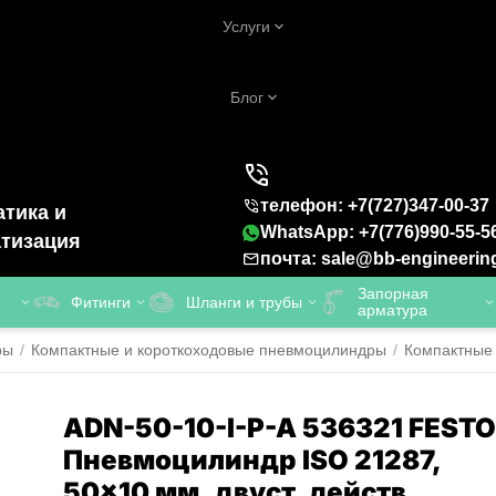
Услуги
Блог
телефон: +7(727)347-00-37
тика и
WhatsApp: +7(776)990-55-5
тизация
почта: sale@bb-engineerin
Запорная
Фитинги
Шланги и трубы
арматура
ры
/
Компактные и короткоходовые пневмоцилиндры
/
Компактные
ADN-50-10-I-P-A 536321 FESTO
Пневмоцилиндр ISO 21287,
50x10 мм, двуст. действ.,