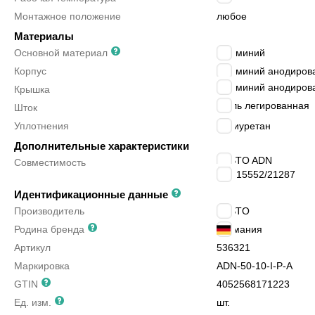
Монтажное положение
любое
Материалы
Основной материал
алюминий
Корпус
алюминий анодиров
алюминий анодиров
Крышка
сталь легированная
Шток
Уплотнения
полиуретан
Дополнительные характеристики
FESTO ADN
Совместимость
ISO 15552/21287
Идентификационные данные
Производитель
FESTO
Родина бренда
Германия
Артикул
536321
Маркировка
ADN-50-10-I-P-A
GTIN
4052568171223
Ед. изм.
шт.