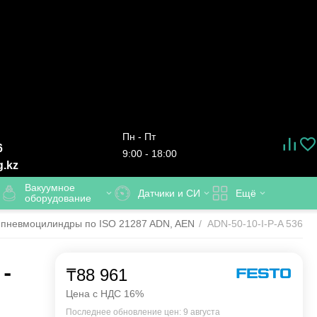
Пн - Пт
6
9:00 - 18:00
g.kz
Вакуумное
Датчики и СИ
Ещё
оборудование
 пневмоцилиндры по ISO 21287 ADN, AEN
/
ADN-50-10-I-P-A 536321
 -
₸
88 961
Цена с НДС 16%
Последнее обновление цен: 9 августа