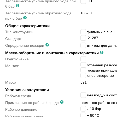
Теоретическое усилие прямого хода при
1178
Н
6 бар
Теоретическое усилие обратного хода
1057
Н
при 6 бар
Общие характеристики
Тип конструкции
профильный с внеш
ISO 21287
Стандарт
Определение позиции
с магнитом для датч
Массо-габаритные и монтажные характеристики
Подключение
G1/8
с внутренней резьбо
Монтаж
с помощью принадл
сквозное отверстие
Масса
591
г
Условия эксплуатации
сжатый воздух в соот
Рабочая среда
Примечание по рабочей среде
возможна работа со 
0.6 ÷ 10
бар
Рабочее давление
-20 ÷ 80
°C
Рабочая температура