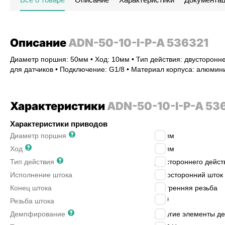
Описание
ADN-50-10-I-P-A 536321
Диаметр поршня: 50мм • Ход: 10мм • Тип действия: двусторонне
для датчиков • Подключение: G1/8 • Материал корпуса: алюми
Характеристики
ADN-50-10-I-P-A 53
Характеристики приводов
Диаметр поршня
50
мм
Ход
10
мм
Тип действия
двустороннего дейст
Исполнение штока
односторонний шток
Конец штока
внутренняя резьба
M10
Резьба штока
Демпфирование
упругие элементы д