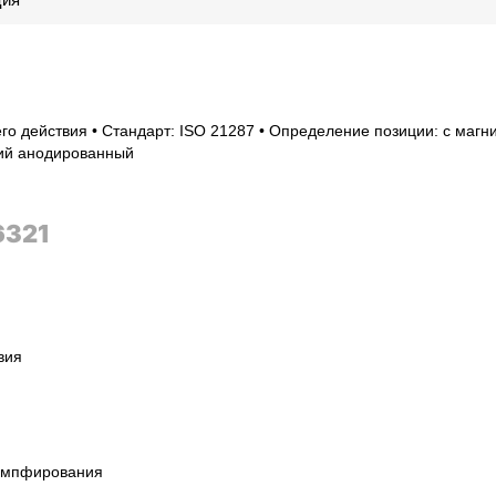
го действия • Стандарт: ISO 21287 • Определение позиции: с магн
ний анодированный
6321
вия
емпфирования