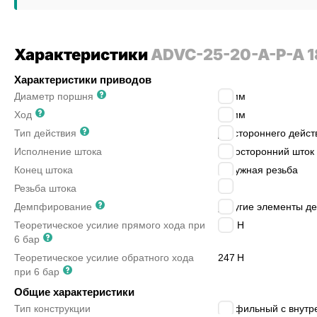
Характеристики
ADVC-25-20-A-P-A 1
Характеристики приводов
Диаметр поршня
25
мм
Ход
20
мм
Тип действия
двустороннего дейст
Исполнение штока
односторонний шток
Конец штока
наружная резьба
M8
Резьба штока
Демпфирование
упругие элементы д
Теоретическое усилие прямого хода при
295
Н
6 бар
Теоретическое усилие обратного хода
247
Н
при 6 бар
Общие характеристики
Тип конструкции
профильный с внутр