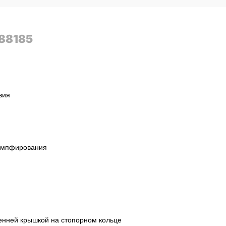
88185
вия
емпфирования
енней крышкой на стопорном кольце