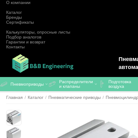
О компании
Каталог
Бренды
Сертификаты
Калькуляторы, опросные листы
Подбор аналогов
Гарантии и возврат
Контакты
Пневма
автома
Распределители
Подготовка
Пневмоприводы
и клапаны
воздуха
Главная
/
Каталог
/
Пневматические приводы
/
Пневмоцилинд