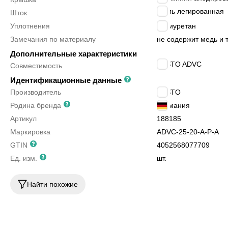
сталь легированная
Шток
Уплотнения
полиуретан
Замечания по материалу
не содержит медь и
Дополнительные характеристики
FESTO ADVC
Совместимость
Идентификационные данные
Производитель
FESTO
Родина бренда
Германия
Артикул
188185
Маркировка
ADVC-25-20-A-P-A
GTIN
4052568077709
Ед. изм.
шт.
Найти похожие