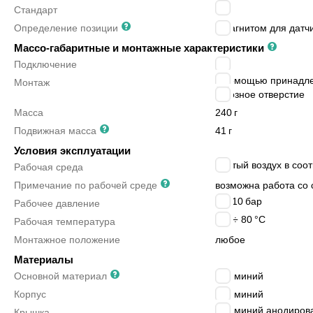
-
Стандарт
Определение позиции
с магнитом для датч
Массо-габаритные и монтажные характеристики
Подключение
M5
с помощью принадл
Монтаж
сквозное отверстие
Масса
240
г
Подвижная масса
41
г
Условия эксплуатации
сжатый воздух в соот
Рабочая среда
Примечание по рабочей среде
возможна работа со 
1 ÷ 10
бар
Рабочее давление
-20 ÷ 80
°C
Рабочая температура
Монтажное положение
любое
Материалы
Основной материал
алюминий
Корпус
алюминий
алюминий анодиров
Крышка