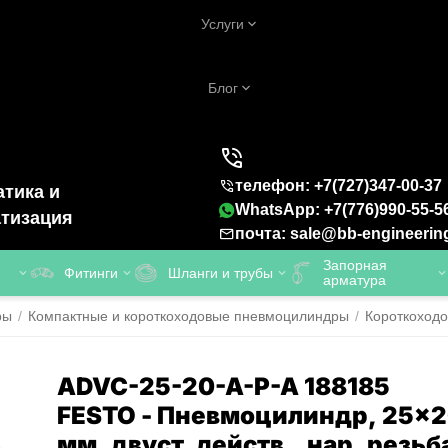
Услуги
Блог
телефон: +7(727)347-00-37
тика и
WhatsApp: +7(776)990-55-5
тизация
почта: sale@bb-engineerin
Запорная
Фитинги
Шланги и трубы
арматура
ры
/
Компактные и короткоходовые пневмоцилиндры
/
Короткоход
ADVC-25-20-A-P-A 188185
FESTO - Пневмоцилиндр, 25x
мм, двуст. действ., нар. резьб