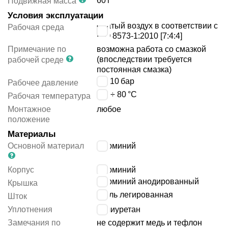
60
г
Подвижная масса
Условия эксплуатации
сжатый воздух в соответствии с
Рабочая среда
ISO 8573-1:2010 [7:4:4]
Примечание по
возможна работа со смазкой
(впоследствии требуется
рабочей среде
постоянная смазка)
1 ÷ 10
бар
Рабочее давление
-20 ÷ 80
°C
Рабочая температура
Монтажное
любое
положение
Материалы
Основной материал
алюминий
Корпус
алюминий
алюминий анодированный
Крышка
сталь легированная
Шток
Уплотнения
полиуретан
Замечания по
не содержит медь и тефлон