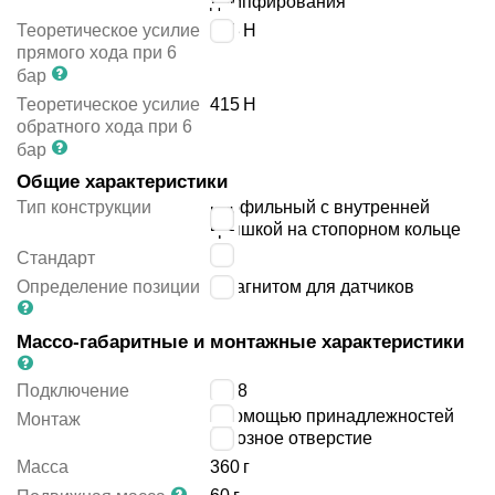
демпфирования
Теоретическое усилие
483
Н
прямого хода при 6
бар
Теоретическое усилие
415
Н
обратного хода при 6
бар
Общие характеристики
Тип конструкции
профильный с внутренней
крышкой на стопорном кольце
-
Стандарт
Определение позиции
с магнитом для датчиков
Массо-габаритные и монтажные характеристики
Подключение
G1/8
с помощью принадлежностей
Монтаж
сквозное отверстие
Масса
360
г