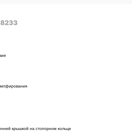
88233
вия
емпфирования
енней крышкой на стопорном кольце