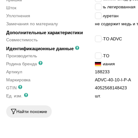
сталь легированная
Шток
Уплотнения
полиуретан
Замечания по материалу
не содержит медь и
Дополнительные характеристики
FESTO ADVC
Совместимость
Идентификационные данные
Производитель
FESTO
Родина бренда
Германия
Артикул
188233
Маркировка
ADVC-40-10-I-P-A
GTIN
4052568148423
Ед. изм.
шт.
Найти похожие