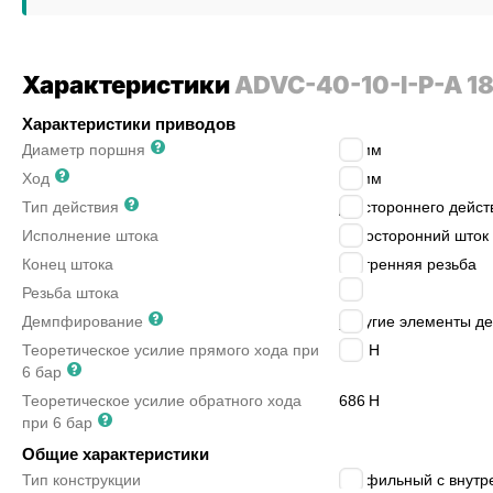
Характеристики
ADVC-40-10-I-P-A 1
Характеристики приводов
Диаметр поршня
40
мм
Ход
10
мм
Тип действия
двустороннего дейст
Исполнение штока
односторонний шток
Конец штока
внутренняя резьба
M6
Резьба штока
Демпфирование
упругие элементы д
Теоретическое усилие прямого хода при
754
Н
6 бар
Теоретическое усилие обратного хода
686
Н
при 6 бар
Общие характеристики
Тип конструкции
профильный с внутр