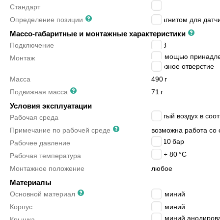
-
Стандарт
Определение позиции
с магнитом для датч
Массо-габаритные и монтажные характеристики
Подключение
G1/8
с помощью принадл
Монтаж
сквозное отверстие
Масса
490
г
Подвижная масса
71
г
Условия эксплуатации
сжатый воздух в соот
Рабочая среда
Примечание по рабочей среде
возможна работа со 
1 ÷ 10
бар
Рабочее давление
-20 ÷ 80
°C
Рабочая температура
Монтажное положение
любое
Материалы
Основной материал
алюминий
Корпус
алюминий
алюминий анодиров
Крышка