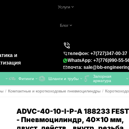
Услуги
Блог
телефон: +7(727)347-00-37
тика и
WhatsApp: +7(776)990-55-5
тизация
почта: sale@bb-engineerin
Запорная
Фитинги
Шланги и трубы
арматура
ры
/
Компактные и короткоходовые пневмоцилиндры
/
Короткоход
ADVC-40-10-I-P-A 188233 FES
- Пневмоцилиндр, 40x10 мм,
двуст. действ., внутр. резьба