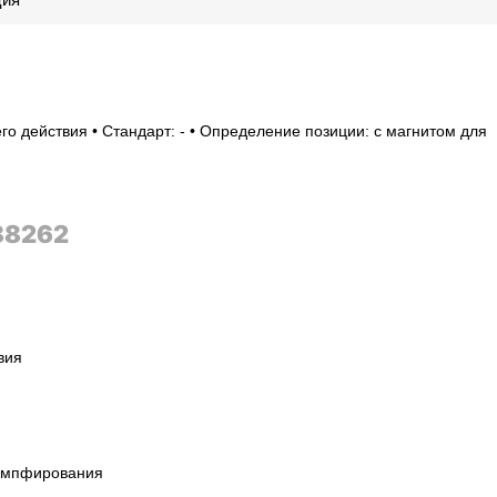
го действия • Стандарт: - • Определение позиции: с магнитом для
88262
вия
емпфирования