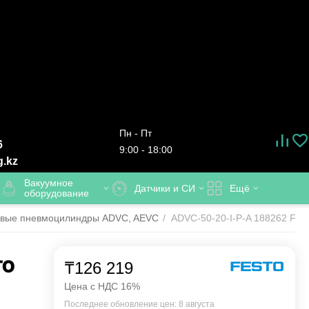
Пн - Пт
6
9:00 - 18:00
g.kz
Вакуумное
Датчики и СИ
Ещё
оборудование
овые пневмоцилиндры ADVC, AEVC
/
ADVC-50-20-I-P-A 188262 FEST
TO
₸
126 219
Цена с НДС 16%
Последнее обновление цен: 8 августа