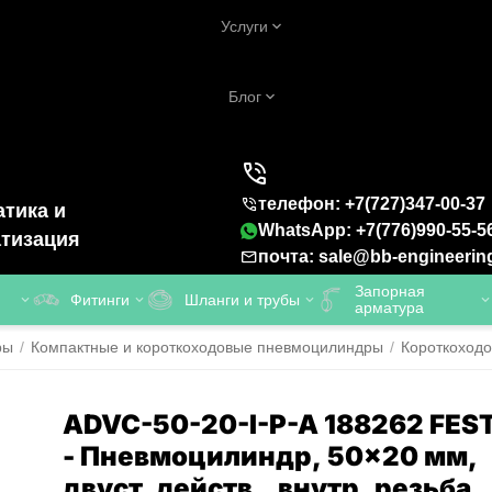
Услуги
Блог
телефон: +7(727)347-00-37
тика и
WhatsApp: +7(776)990-55-5
тизация
почта: sale@bb-engineerin
Запорная
Фитинги
Шланги и трубы
арматура
ры
/
Компактные и короткоходовые пневмоцилиндры
/
Короткоход
ADVC-50-20-I-P-A 188262 FES
- Пневмоцилиндр, 50x20 мм,
двуст. действ., внутр. резьба