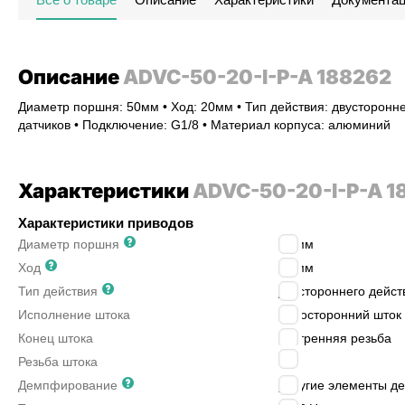
Описание
ADVC-50-20-I-P-A 188262
Диаметр поршня: 50мм • Ход: 20мм • Тип действия: двусторонне
датчиков • Подключение: G1/8 • Материал корпуса: алюминий
Характеристики
ADVC-50-20-I-P-A 1
Характеристики приводов
Диаметр поршня
50
мм
Ход
20
мм
Тип действия
двустороннего дейст
Исполнение штока
односторонний шток
Конец штока
внутренняя резьба
M8
Резьба штока
Демпфирование
упругие элементы д