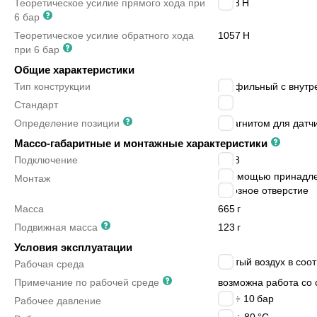
Теоретическое усилие прямого хода при
1178
Н
6 бар
Теоретическое усилие обратного хода
1057
Н
при 6 бар
Общие характеристики
Тип конструкции
профильный с внутр
-
Стандарт
Определение позиции
с магнитом для датч
Массо-габаритные и монтажные характеристики
Подключение
G1/8
с помощью принадл
Монтаж
сквозное отверстие
Масса
665
г
Подвижная масса
123
г
Условия эксплуатации
сжатый воздух в соот
Рабочая среда
Примечание по рабочей среде
возможна работа со 
0.6 ÷ 10
бар
Рабочее давление