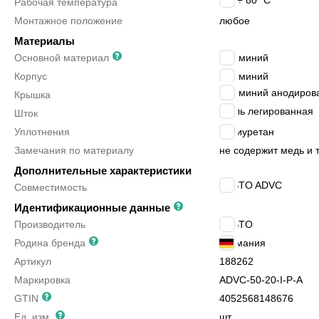
-20 ÷ 80
°C
Рабочая температура
Монтажное положение
любое
Материалы
Основной материал
алюминий
Корпус
алюминий
алюминий анодиров
Крышка
сталь легированная
Шток
Уплотнения
полиуретан
Замечания по материалу
не содержит медь и
Дополнительные характеристики
FESTO ADVC
Совместимость
Идентификационные данные
Производитель
FESTO
Родина бренда
Германия
Артикул
188262
Маркировка
ADVC-50-20-I-P-A
GTIN
4052568148676
Ед. изм.
шт.