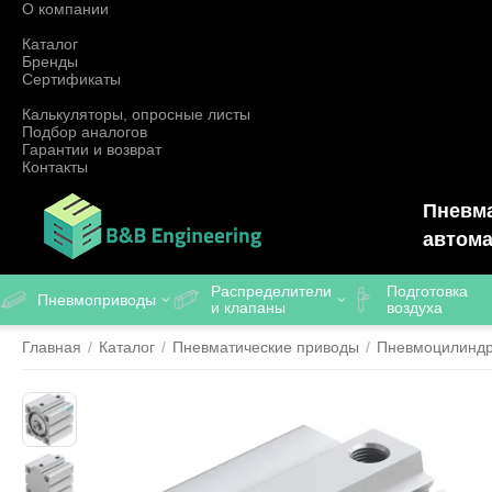
О компании
Каталог
Бренды
Сертификаты
Калькуляторы, опросные листы
Подбор аналогов
Гарантии и возврат
Контакты
Пневма
автома
Распределители
Подготовка
Пневмоприводы
и клапаны
воздуха
Главная
/
Каталог
/
Пневматические приводы
/
Пневмоцилинд