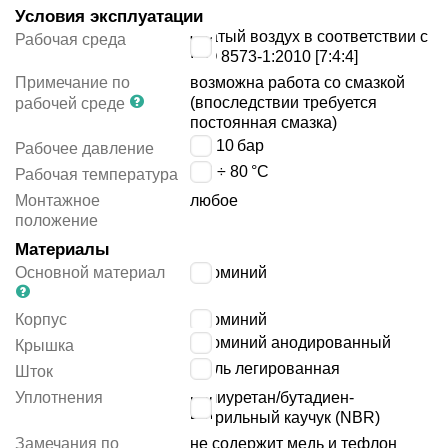
Условия эксплуатации
сжатый воздух в соответствии с
Рабочая среда
ISO 8573-1:2010 [7:4:4]
Примечание по
возможна работа со смазкой
(впоследствии требуется
рабочей среде
постоянная смазка)
1 ÷ 10
бар
Рабочее давление
-20 ÷ 80
°C
Рабочая температура
Монтажное
любое
положение
Материалы
Основной материал
алюминий
Корпус
алюминий
алюминий анодированный
Крышка
сталь легированная
Шток
Уплотнения
полиуретан/бутадиен-
нитрильный каучук (NBR)
Замечания по
не содержит медь и тефлон