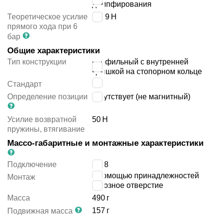
демпфирования
Теоретическое усилие
1799
Н
прямого хода при 6
бар
Общие характеристики
Тип конструкции
профильный с внутренней
крышкой на стопорном кольце
-
Стандарт
Определение позиции
отсутствует (не магнитный)
Усилие возвратной
50
Н
пружины, втягивание
Массо-габаритные и монтажные характеристики
Подключение
G1/8
с помощью принадлежностей
Монтаж
сквозное отверстие
Масса
490
г
157
г
Подвижная масса