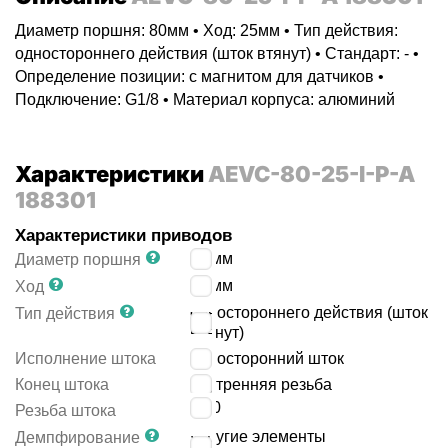
Диаметр поршня: 80мм • Ход: 25мм • Тип действия:
одностороннего действия (шток втянут) • Стандарт: - •
Определение позиции: с магнитом для датчиков •
Подключение: G1/8 • Материал корпуса: алюминий
Характеристики
AEVC-80-25-I-P-A
188301
Характеристики приводов
80
мм
Диаметр поршня
25
мм
Ход
одностороннего действия (шток
Тип действия
втянут)
Исполнение штока
односторонний шток
Конец штока
внутренняя резьба
M10
Резьба штока
упругие элементы
Демпфирование