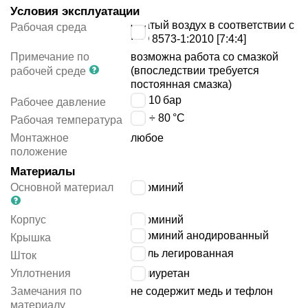
Условия эксплуатации
сжатый воздух в соответствии с
Рабочая среда
ISO 8573-1:2010 [7:4:4]
Примечание по
возможна работа со смазкой
(впоследствии требуется
рабочей среде
постоянная смазка)
1 ÷ 10
бар
Рабочее давление
-20 ÷ 80
°C
Рабочая температура
Монтажное
любое
положение
Материалы
Основной материал
алюминий
Корпус
алюминий
алюминий анодированный
Крышка
сталь легированная
Шток
Уплотнения
полиуретан
Замечания по
не содержит медь и тефлон
материалу