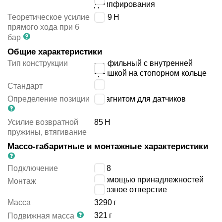
демпфирования
Теоретическое усилие
2899
Н
прямого хода при 6
бар
Общие характеристики
Тип конструкции
профильный с внутренней
крышкой на стопорном кольце
-
Стандарт
Определение позиции
с магнитом для датчиков
Усилие возвратной
85
Н
пружины, втягивание
Массо-габаритные и монтажные характеристики
Подключение
G1/8
с помощью принадлежностей
Монтаж
сквозное отверстие
Масса
3290
г
321
г
Подвижная масса