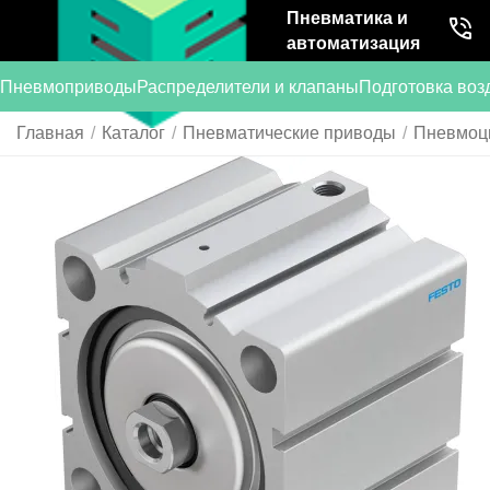
Пневматика и
автоматизация
Пневмоприводы
Распределители и клапаны
Подготовка воз
Главная
/
Каталог
/
Пневматические приводы
/
Пневмоц