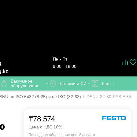
Пн - Пт
6
9:00 - 18:00
g.kz
Вакуумное
Датчики и СИ
Ещё
оборудование
U по ISO 6432 (8-25) и не ISO (32-63)
/
DSNU-32-80-PPS-A 55929
₸
78 574
80
Цена с НДС 16%
Последнее обновление цен: 8 августа