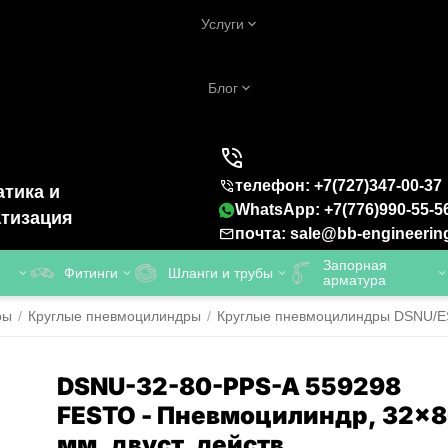
Услуги
Блог
телефон: +7(727)347-00-37
тика и
WhatsApp: +7(776)990-55-5
тизация
почта: sale@bb-engineerin
Запорная
Фитинги
Шланги и трубы
арматура
ры
/
Круглые пневмоцилиндры
/
Круглые пневмоцилиндры DSNU/ESN
DSNU-32-80-PPS-A 559298
FESTO - Пневмоцилиндр, 32x
мм, двуст. действ.