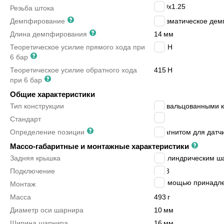
M10x1.25
Резьба штока
Демпфирование
пневматическое дем
Длина демпфирования
14
мм
Теоретическое усилие прямого хода при
483
Н
6 бар
Теоретическое усилие обратного хода
415
Н
при 6 бар
Общие характеристики
Тип конструкции
с завальцованными 
-
Стандарт
Определение позиции
с магнитом для датч
Массо-габаритные и монтажные характеристики
Задняя крышка
с цилиндрическим ш
Подключение
G1/8
с помощью принадл
Монтаж
Масса
493
г
Диаметр оси шарнира
10
мм
Ширина шарнира
16
мм