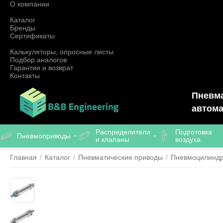
О компании
Каталог
Бренды
Сертификаты
Калькуляторы, опросные листы
Подбор аналогов
Гарантии и возврат
Контакты
Пневма
автома
Распределители
Подготовка
Пневмоприводы
и клапаны
воздуха
Главная
/
Каталог
/
Пневматические приводы
/
Пневмоцилинд