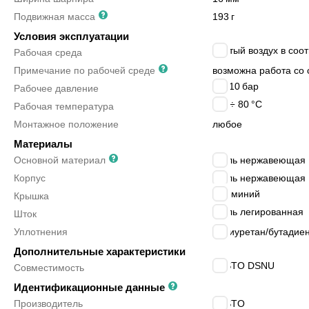
Подвижная масса
193
г
Условия эксплуатации
сжатый воздух в соот
Рабочая среда
Примечание по рабочей среде
возможна работа со 
1 ÷ 10
бар
Рабочее давление
-20 ÷ 80
°C
Рабочая температура
Монтажное положение
любое
Материалы
Основной материал
сталь нержавеющая
Корпус
сталь нержавеющая
алюминий
Крышка
сталь легированная
Шток
Уплотнения
полиуретан/бутадиен
Дополнительные характеристики
FESTO DSNU
Совместимость
Идентификационные данные
Производитель
FESTO