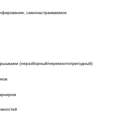
пфирование, самонастраиваемое
крышками (неразборный/неремонтопригодный)
иков
арниром
ежностей