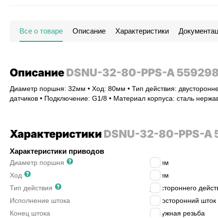
Все о товаре
Описание
Характеристики
Документа
Описание
DSNU-32-80-PPS-A 55929
Диаметр поршня: 32мм • Ход: 80мм • Тип действия: двусторонне
датчиков • Подключение: G1/8 • Материал корпуса: сталь нерж
Характеристики
DSNU-32-80-PPS-A 
Характеристики приводов
Диаметр поршня
32
мм
Ход
80
мм
Тип действия
двустороннего дейст
Исполнение штока
односторонний шток
Конец штока
наружная резьба