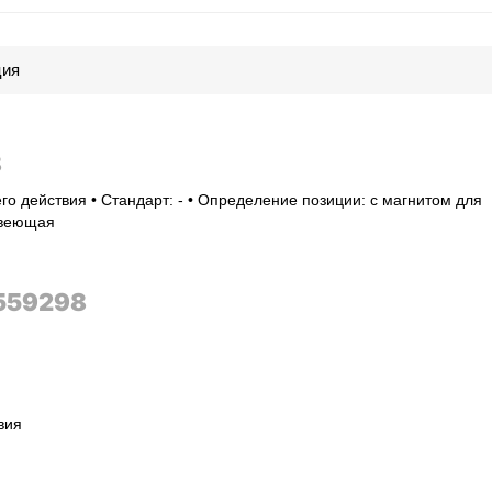
ция
8
го действия • Стандарт: - • Определение позиции: с магнитом для
авеющая
559298
вия